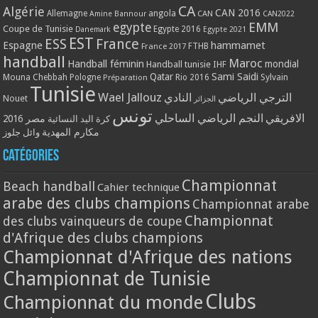
CA
Algérie
CAN 2016
Allemagne
angola
CAN
Amine Bannour
CAN2022
EMM
egypte
Coupe de Tunisie
Egypte 2016
Danemark
Egypte 2021
EST
ESS
France
Espagne
hammamet
France 2017
FTHB
handball
Maroc
Handball féminin
mondial
Handball tunisie
IHF
Qatar
Sami Saidi
Mouna Chebbah
Pologne
Rio 2016
Sylvain
Préparation
Tunisie
Wael Jallouz
الترجي الرياضي
النادي
Nouet
الجزائر
تونس
الافريقي
النجم الرياضي الساحلي
مصر 2016
كرة اليد النسائية
مكارم المهدية
وائل جلوز
Catégories
Championnat
Beach handball
Cahier technique
arabe des clubs champions
Championnat arabe
Championnat
des clubs vainqueurs de coupe
d'Afrique des clubs champions
Championnat d'Afrique des nations
Championnat de Tunisie
Clubs
Championnat du monde