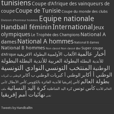
tunisiens
Coupe d'Afrique des vainqueurs de
Coupe de Tunisie
coupe
Coupe du monde des clubs
Equipe nationale
Division d'honneur hommes
International
Handball féminin
Jeux
olympiques
National A
Le Trophée des Champions
National A hommes
dames
National B dames
National B hommes
Super coupe
Non classé
Non classé @ar
أخبار عالمية
الألعاب الأولمبية
البطولة الافريقية
d'Afrique
البطولة
البطولة العربية للأندية البطلة
للأندية البطلة
المنتخب التونسي
النوادي التونسية
الوطنية
الوطني أ أكابر
الوطني أ كبريات
الوطني ب أكابر
الوطني ب كبريات
بطولة العالم
كأس إفريقيا للأندية الفائزة بالكؤوس
كأس الأبطال
كأس
كرة اليد النسائية
كأس تونس
كرة اليد الشاطئية
العالم للأندية
ملف
نهائيات أمم إفريقيا
تقني
Tweets by Handballtn