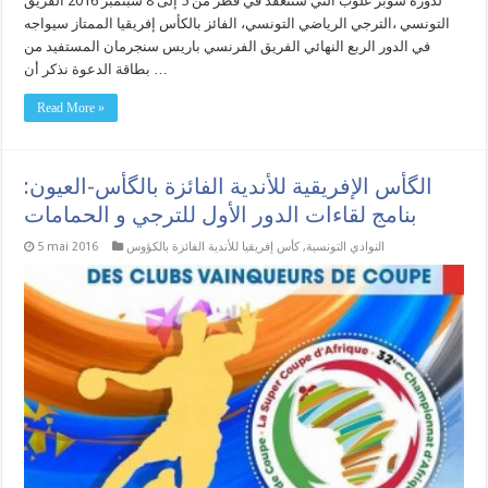
لدورة سوبر غلوب التي ستنعقد في قطر من 5 إلى 8 سبتمبر 2016 الفريق
التونسي ،الترجي الرياضي التونسي، الفائز بالكأس إفريقيا الممتاز سيواجه
في الدور الربع النهائي الفريق الفرنسي باريس سنجرمان المستفيد من
بطاقة الدعوة نذكر أن …
Read More »
الگأس الإفريقية للأندية الفائزة بالگأس-العيون:
بنامج لقاءات الدور الأول للترجي و الحمامات
النوادي التونسية
,
كأس إفريقيا للأندية الفائزة بالكؤوس
5 mai 2016