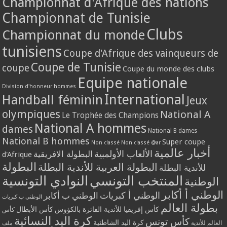
Championnat d'Afrique des nations
Championnat de Tunisie
Clubs
Championnat du monde
tunisiens
Coupe d'Afrique des vainqueurs de
Coupe de Tunisie
coupe
Coupe du monde des clubs
Equipe nationale
Division d'honneur hommes
International
Handball féminin
Jeux
olympiques
National A
Le Trophée des Champions
National A hommes
dames
National B dames
National B hommes
Super coupe
Non classé
Non classé @ar
أخبار عالمية
الألعاب الأولمبية
البطولة الافريقية
d'Afrique
البطولة
البطولة العربية للأندية البطلة
للأندية البطلة
المنتخب التونسي
النوادي التونسية
الوطنية
الوطني أ أكابر
الوطني أ كبريات
الوطني ب أكابر
الوطني ب كبريات
بطولة العالم
كأس إفريقيا للأندية الفائزة بالكؤوس
كأس الأبطال
كأس
كرة اليد النسائية
كأس تونس
كرة اليد الشاطئية
العالم للأندية
ملف