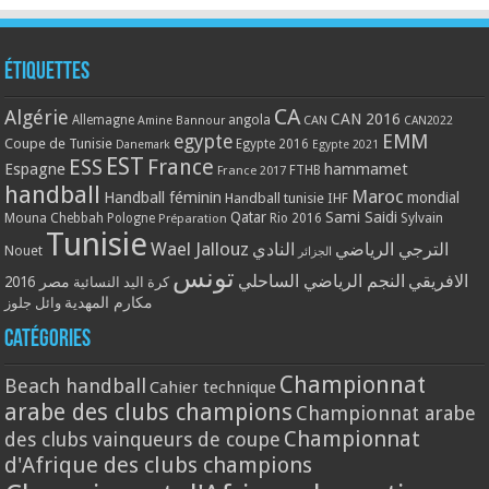
Étiquettes
CA
Algérie
CAN 2016
Allemagne
angola
CAN
Amine Bannour
CAN2022
EMM
egypte
Coupe de Tunisie
Egypte 2016
Danemark
Egypte 2021
EST
ESS
France
Espagne
hammamet
France 2017
FTHB
handball
Maroc
Handball féminin
mondial
Handball tunisie
IHF
Qatar
Sami Saidi
Mouna Chebbah
Pologne
Rio 2016
Sylvain
Préparation
Tunisie
Wael Jallouz
الترجي الرياضي
النادي
Nouet
الجزائر
تونس
الافريقي
النجم الرياضي الساحلي
مصر 2016
كرة اليد النسائية
مكارم المهدية
وائل جلوز
Catégories
Championnat
Beach handball
Cahier technique
arabe des clubs champions
Championnat arabe
Championnat
des clubs vainqueurs de coupe
d'Afrique des clubs champions