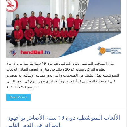
مُنِيَ المنتخب التونسي لكرة اليد لمن هم دون 19 سنة بهزيمة مريرة أمام
نظيره التركي بنتيجة 21-20 و ذلك في مباراة النصف النهائي للألعاب
المتوسّطية لهذا الصّنف من المنتخبات و الّتي تدور بمدينة الإسكندرية بمصر،و
كان المنتخب التونسي قد أزاح نظيره الجزائري ظهر اليوم في الدور الثاني
بنتيجة 26-17. خيبة …
Read More »
الألعاب المتوسّطية دون 19 سنة: الأصاغر يواجهون
الجزائر في الدور الثاني.