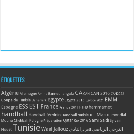
Étiquettes
CA
Algérie
CAN 2016
Allemagne
angola
CAN
Amine Bannour
CAN2022
EMM
egypte
Coupe de Tunisie
Egypte 2016
Danemark
Egypte 2021
EST
ESS
France
Espagne
hammamet
France 2017
FTHB
handball
Maroc
Handball féminin
mondial
Handball tunisie
IHF
Qatar
Sami Saidi
Mouna Chebbah
Pologne
Rio 2016
Sylvain
Préparation
Tunisie
Wael Jallouz
الترجي الرياضي
النادي
Nouet
الجزائر