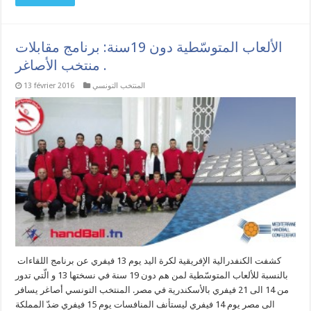
الألعاب المتوسّطية دون 19سنة: برنامج مقابلات
منتخب الأصاغر .
المنتخب التونسي
13 février 2016
كشفت الكنفدرالية الإفريقية لكرة اليد يوم 13 فيفري عن برنامج اللقاءات
بالنسبة للألعاب المتوسّطية لمن هم دون 19 سنة في نسختها 13 و الّتي تدور
من 14 الى 21 فيفري بالأسكندرية في مصر. المنتخب التونسي أصاغر يسافر
الى مصر يوم 14 فيفري ليستأنف المنافسات يوم 15 فيفري ضدّ المملكة