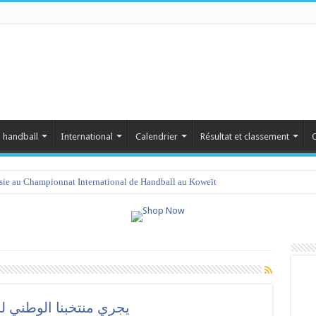
 handball
International
Calendrier
Résultat et classement
C
isie au Championnat International de Handball au Koweït
يجري منتخبنا الوطني لل