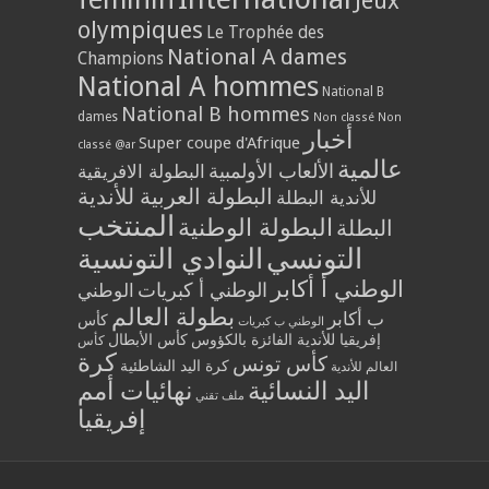
Jeux
olympiques
Le Trophée des
National A dames
Champions
National A hommes
National B
National B hommes
dames
Non classé
Non
أخبار
Super coupe d'Afrique
classé @ar
عالمية
الألعاب الأولمبية
البطولة الافريقية
البطولة العربية للأندية
للأندية البطلة
المنتخب
البطولة الوطنية
البطلة
التونسي
النوادي التونسية
الوطني أ أكابر
الوطني أ كبريات
الوطني
بطولة العالم
ب أكابر
كأس
الوطني ب كبريات
إفريقيا للأندية الفائزة بالكؤوس
كأس الأبطال
كأس
كرة
كأس تونس
كرة اليد الشاطئية
العالم للأندية
اليد النسائية
نهائيات أمم
ملف تقني
إفريقيا