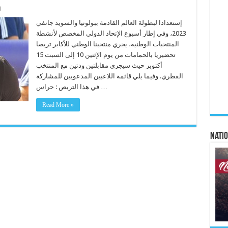
ا
إستعدادا لبطولة العالم القادمة ببولونيا والسويد جانفي
2023، وفي إطار أسبوع الإتحاد الدولي المخصص لأنشطة
المنتخبات الوطنية، يجري منتخبنا الوطني للأكابر تربصا
تحضيريا بالحمامات من يوم الإثنين 10 إلى السبت 15
أكتوبر حيث سيجري مقابلتين ودتين مع المنتخب
القطري. وفيما يلي قائمة اللاعبين المدعويين للمشاركة
في هذا التربص : حراس …
Read More »
Natio