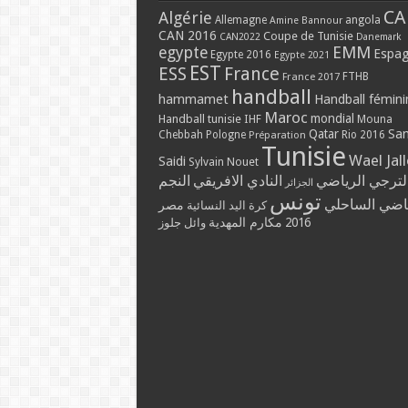
CA
Algérie
Allemagne
angola
Amine Bannour
CAN 2016
Coupe de Tunisie
CAN2022
Danemark
EMM
egypte
Espa
Egypte 2016
Egypte 2021
EST
ESS
France
France 2017
FTHB
handball
hammamet
Handball fémini
Maroc
mondial
Handball tunisie
IHF
Mouna
Qatar
Sa
Chebbah
Pologne
Rio 2016
Préparation
Tunisie
Wael Jal
Saidi
Sylvain Nouet
لترجي الرياضي
النادي الافريقي
النجم
الجزائر
تونس
ياضي الساحلي
مصر
كرة اليد النسائية
مكارم المهدية
2016
وائل جلوز