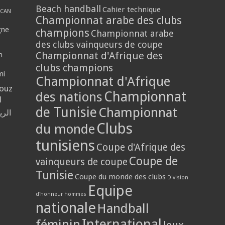
Beach handball
Cahier technique
CAN
Championnat arabe des clubs
gne
champions
Championnat arabe
des clubs vainqueurs de coupe
Championnat d'Afrique des
n
clubs champions
mi
Championnat d'Afrique
louz
Championnat
des nations
ا
de Tunisie
Championnat
الر
Clubs
du monde
tunisiens
Coupe d'Afrique des
Coupe de
vainqueurs de coupe
Tunisie
Coupe du monde des clubs
Division
Equipe
d'honneur hommes
nationale
Handball
International
féminin