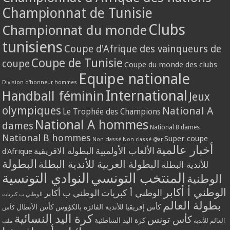
Championnat de Tunisie
Clubs
Championnat du monde
tunisiens
Coupe d'Afrique des vainqueurs de
Coupe de Tunisie
coupe
Coupe du monde des clubs
Equipe nationale
Division d'honneur hommes
International
Handball féminin
Jeux
olympiques
National A
Le Trophée des Champions
National A hommes
dames
National B dames
National B hommes
Super coupe
Non classé
Non classé @ar
أخبار عالمية
الألعاب الأولمبية
البطولة الافريقية
d'Afrique
البطولة
البطولة العربية للأندية البطلة
للأندية البطلة
المنتخب التونسي
النوادي التونسية
الوطنية
الوطني أ أكابر
الوطني أ كبريات
الوطني ب أكابر
الوطني ب كبريات
بطولة العالم
كأس إفريقيا للأندية الفائزة بالكؤوس
كأس الأبطال
كأس
كرة اليد النسائية
كأس تونس
كرة اليد الشاطئية
العالم للأندية
ملف