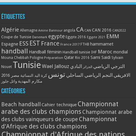
Étiquettes
CA
Algérie
CAN 2016
Allemagne
angola
CAN
Amine Bannour
CAN2022
EMM
egypte
Coupe de Tunisie
Egypte 2016
Danemark
Egypte 2021
EST
ESS
France
Espagne
hammamet
France 2017
FTHB
handball
Maroc
Handball féminin
mondial
Handball tunisie
IHF
Qatar
Sami Saidi
Mouna Chebbah
Pologne
Rio 2016
Sylvain
Préparation
Tunisie
Wael Jallouz
الترجي الرياضي
النادي
Nouet
الجزائر
تونس
الافريقي
النجم الرياضي الساحلي
مصر 2016
كرة اليد النسائية
مكارم المهدية
وائل جلوز
Catégories
Championnat
Beach handball
Cahier technique
arabe des clubs champions
Championnat arabe
Championnat
des clubs vainqueurs de coupe
d'Afrique des clubs champions
Championnat d'Afrique des nations