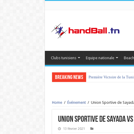
Clubs tunisiens
Equipe nationale
Beach
Breaking News
Première Victoire de la Tun
Home
/
Événement
/
Union Sportive de Sayad
Union Sportive de Sayada vs
13 février 2021