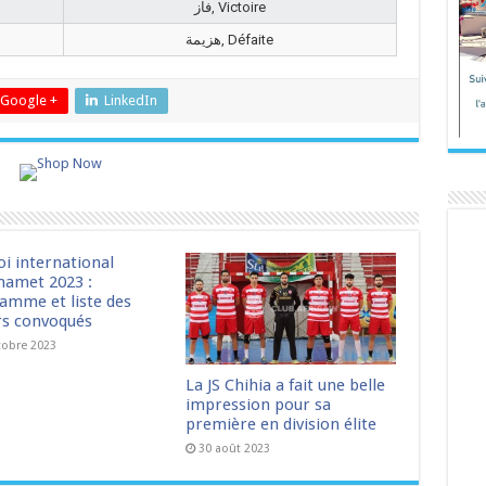
فاز, Victoire
هزيمة, Défaite
Google +
LinkedIn
oi international
amet 2023 :
amme et liste des
rs convoqués
tobre 2023
La JS Chihia a fait une belle
impression pour sa
première en division élite
30 août 2023