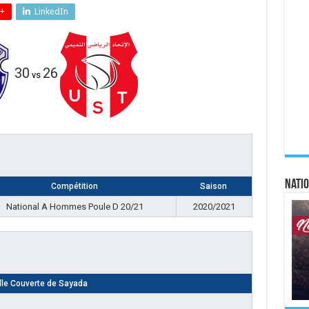
+
LinkedIn
30
26
vs
Natio
Compétition
Saison
National A Hommes Poule D 20/21
2020/2021
lle Couverte de Sayada