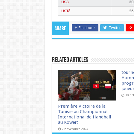
USS
30
USTé
26
Facebook
Twitter
Share
Related Articles
tourn
Hamm
progr
joueu
30 oc
Première Victoire de la
Tunisie au Championnat
International de Handball
au Koweït
7 novembre 2024