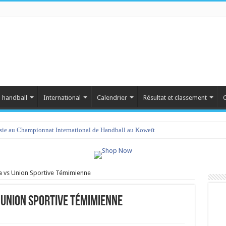
 handball
International
Calendrier
Résultat et classement
C
isie au Championnat International de Handball au Koweït
a vs Union Sportive Témimienne
 Union Sportive Témimienne