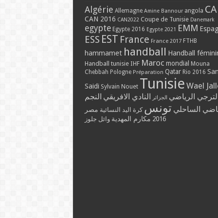
CA
Algérie
Allemagne
angola
Amine Bannour
CAN 2016
Coupe de Tunisie
CAN2022
Danemark
EMM
egypte
Espa
Egypte 2016
Egypte 2021
EST
ESS
France
France 2017
FTHB
handball
hammamet
Handball fémini
Maroc
mondial
Handball tunisie
IHF
Mouna
Qatar
Sa
Chebbah
Pologne
Rio 2016
Préparation
Tunisie
Wael Jal
Saidi
Sylvain Nouet
لترجي الرياضي
النادي الافريقي
النجم
الجزائر
تونس
ياضي الساحلي
مصر
كرة اليد النسائية
مكارم المهدية
2016
وائل جلوز