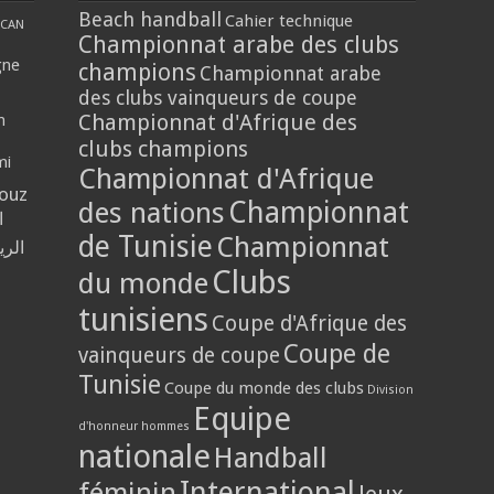
Beach handball
Cahier technique
CAN
Championnat arabe des clubs
gne
champions
Championnat arabe
des clubs vainqueurs de coupe
Championnat d'Afrique des
n
clubs champions
mi
Championnat d'Afrique
louz
Championnat
des nations
ا
de Tunisie
Championnat
الر
Clubs
du monde
tunisiens
Coupe d'Afrique des
Coupe de
vainqueurs de coupe
Tunisie
Coupe du monde des clubs
Division
Equipe
d'honneur hommes
nationale
Handball
International
féminin