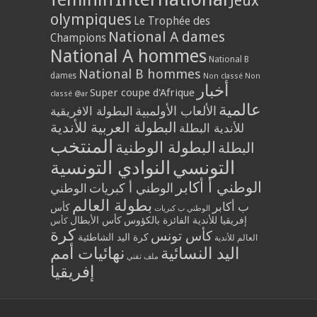
Jeux
olympiques
Le Trophée des
National A dames
Champions
National A hommes
National B
National B hommes
dames
Non classé
Non
أخبار
Super coupe d'Afrique
classé @ar
عالمية
الألعاب الأولمبية
البطولة الافريقية
البطولة العربية للأندية
للأندية البطلة
المنتخب
البطولة الوطنية
البطلة
التونسي
النوادي التونسية
الوطني أ أكابر
الوطني أ كبريات
الوطني
بطولة العالم
ب أكابر
كأس
الوطني ب كبريات
إفريقيا للأندية الفائزة بالكؤوس
كأس الأبطال
كأس
كرة
كأس تونس
كرة اليد الشاطئية
العالم للأندية
اليد النسائية
نهائيات أمم
ملف تقني
إفريقيا