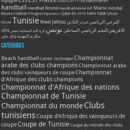
ESS
France
Espagne
hammamet
France 2017
FTHB
handball
Maroc
Handball féminin
mondial
Handball tunisie
IHF
Qatar
Sami Saidi
Mouna Chebbah
Pologne
Rio 2016
Sylvain
Préparation
Tunisie
Wael Jallouz
الترجي الرياضي
النادي
Nouet
الجزائر
تونس
الافريقي
النجم الرياضي الساحلي
مصر 2016
كرة اليد النسائية
مكارم المهدية
وائل جلوز
Catégories
Championnat
Beach handball
Cahier technique
arabe des clubs champions
Championnat arabe
Championnat
des clubs vainqueurs de coupe
d'Afrique des clubs champions
Championnat d'Afrique des nations
Championnat de Tunisie
Clubs
Championnat du monde
tunisiens
Coupe d'Afrique des vainqueurs de
Coupe de Tunisie
coupe
Coupe du monde des clubs