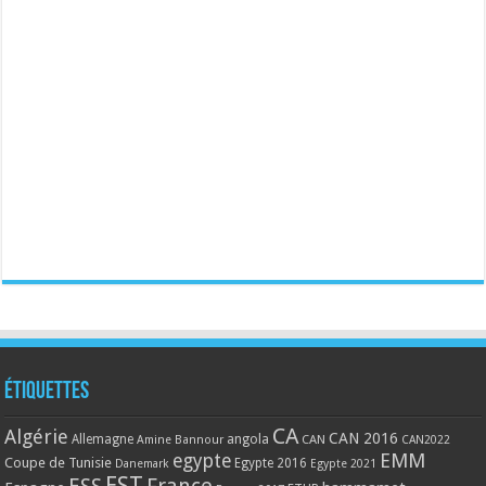
Étiquettes
CA
Algérie
CAN 2016
Allemagne
angola
CAN
Amine Bannour
CAN2022
EMM
egypte
Coupe de Tunisie
Egypte 2016
Danemark
Egypte 2021
EST