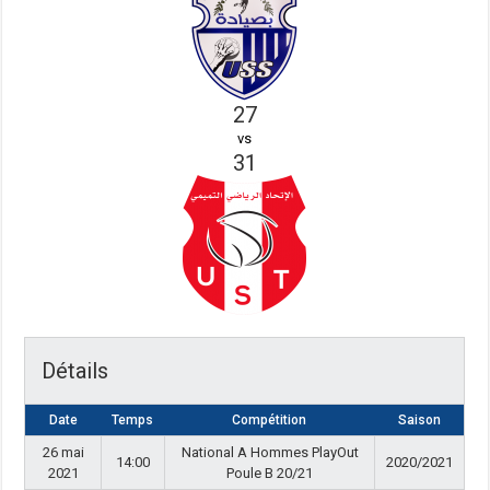
27
vs
31
Détails
Date
Temps
Compétition
Saison
26 mai
National A Hommes PlayOut
14:00
2020/2021
2021
Poule B 20/21