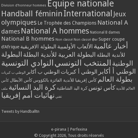
Equipe nationale
Division d'honneur hommes
International
Handball féminin
Jeux
olympiques
National A
Le Trophée des Champions
National A hommes
dames
National B dames
National B hommes
Super coupe
Non classé
Non classé @ar
أخبار عالمية
الألعاب الأولمبية
البطولة الافريقية
d'Afrique
البطولة
البطولة العربية للأندية البطلة
للأندية البطلة
المنتخب التونسي
النوادي التونسية
الوطنية
الوطني أ أكابر
الوطني أ كبريات
الوطني ب أكابر
الوطني ب كبريات
بطولة العالم
كأس إفريقيا للأندية الفائزة بالكؤوس
كأس الأبطال
كأس
كرة اليد النسائية
كأس تونس
كرة اليد الشاطئية
العالم للأندية
ملف
نهائيات أمم إفريقيا
تقني
Tweets by Handballtn
e-pirana
|
Perfexina
© Copyright 2026, Tous droits réservés