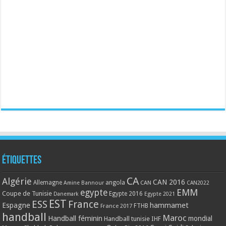
Étiquettes
CA
Algérie
CAN 2016
Allemagne
angola
CAN
Amine Bannour
CAN2022
EMM
egypte
Coupe de Tunisie
Egypte 2016
Danemark
Egypte 2021
EST
ESS
France
Espagne
hammamet
France 2017
FTHB
handball
Maroc
Handball féminin
mondial
Handball tunisie
IHF