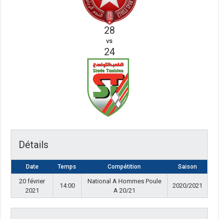
28
vs
24
Détails
Date
Temps
Compétition
Saison
20 février
National A Hommes Poule
14:00
2020/2021
2021
A 20/21