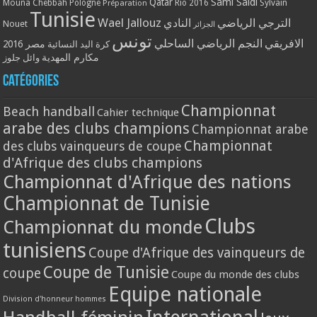
Qatar
Sami Saidi
Mouna Chebbah
Pologne
Rio 2016
Sylvain
Préparation
Tunisie
Wael Jallouz
الترجي الرياضي
النادي
Nouet
الجزائر
تونس
الافريقي
النجم الرياضي الساحلي
مصر 2016
كرة اليد النسائية
مكارم المهدية
وائل جلوز
Catégories
Championnat
Beach handball
Cahier technique
arabe des clubs champions
Championnat arabe
Championnat
des clubs vainqueurs de coupe
d'Afrique des clubs champions
Championnat d'Afrique des nations
Championnat de Tunisie
Clubs
Championnat du monde
tunisiens
Coupe d'Afrique des vainqueurs de
Coupe de Tunisie
coupe
Coupe du monde des clubs
Equipe nationale
Division d'honneur hommes