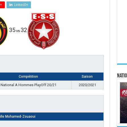
+
LinkedIn
35
32
vs
Natio
Compétition
Saison
National A Hommes PlayOff 20/21
2020/2021
lle Mohamed-Zouaoui