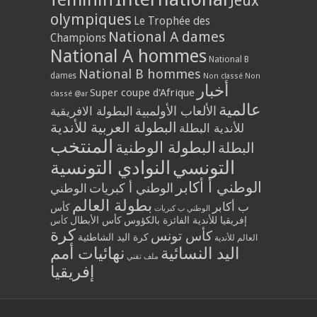
Jeux
olympiques
Le Trophée des
National A dames
Champions
National A hommes
National B
National B hommes
dames
Non classé
Non
أخبار
Super coupe d'Afrique
classé @ar
عالمية
الألعاب الأولمبية
البطولة الافريقية
البطولة العربية للأندية
للأندية البطلة
المنتخب
البطولة الوطنية
البطلة
التونسي
النوادي التونسية
الوطني أ أكابر
الوطني أ كبريات
الوطني
بطولة العالم
ب أكابر
كأس
الوطني ب كبريات
إفريقيا للأندية الفائزة بالكؤوس
كأس الأبطال
كأس
كرة
كأس تونس
كرة اليد الشاطئية
العالم للأندية
اليد النسائية
نهائيات أمم
ملف تقني
إفريقيا