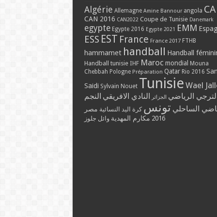
CA
Algérie
Allemagne
angola
Amine Bannour
CAN 2016
Coupe de Tunisie
CAN2022
Danemark
EMM
egypte
Espa
Egypte 2016
Egypte 2021
EST
ESS
France
France 2017
FTHB
handball
hammamet
Handball fémini
Maroc
mondial
Handball tunisie
IHF
Mouna
Qatar
Sa
Chebbah
Pologne
Rio 2016
Préparation
Tunisie
Wael Jal
Saidi
Sylvain Nouet
لترجي الرياضي
النادي الافريقي
النجم
الجزائر
تونس
ياضي الساحلي
مصر
كرة اليد النسائية
مكارم المهدية
2016
وائل جلوز