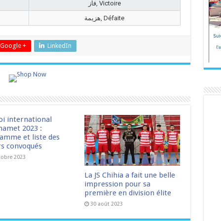
فاز, Victoire
هزيمة, Défaite
Google +
LinkedIn
oi international
amet 2023 :
amme et liste des
rs convoqués
tobre 2023
La JS Chihia a fait une belle
impression pour sa
première en division élite
30 août 2023