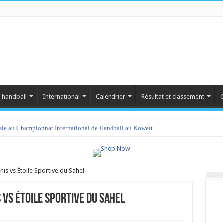
 handball
International
Calendrier
Résultat et classement
C
isie au Championnat International de Handball au Koweït
is vs Étoile Sportive du Sahel
 vs Étoile Sportive du Sahel