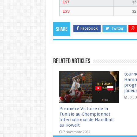
EST
35
ESS
32
Facebook
Twitter
Share
Related Articles
tourn
Hamm
progr
joueu
30 oc
Première Victoire de la
Tunisie au Championnat
International de Handball
au Koweït
7 novembre 2024