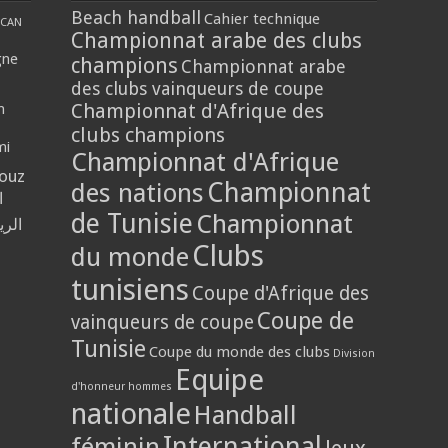
Beach handball
Cahier technique
CAN
Championnat arabe des clubs
gne
champions
Championnat arabe
des clubs vainqueurs de coupe
Championnat d'Afrique des
n
clubs champions
mi
Championnat d'Afrique
louz
Championnat
des nations
ا
de Tunisie
Championnat
الر
Clubs
du monde
tunisiens
Coupe d'Afrique des
Coupe de
vainqueurs de coupe
Tunisie
Coupe du monde des clubs
Division
Equipe
d'honneur hommes
nationale
Handball
International
féminin