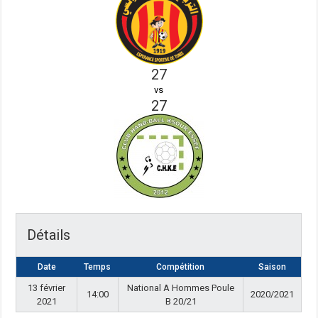
27
vs
27
Détails
Date
Temps
Compétition
Saison
13 février
National A Hommes Poule
14:00
2020/2021
2021
B 20/21