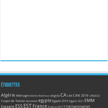
Étiquettes
CA
Algérie
CAN 2016
Allemagne
angola
CAN
Amine Bannour
CAN2022
EMM
egypte
Coupe de Tunisie
Egypte 2016
Danemark
Egypte 2021
EST
ESS
France
Espagne
hammamet
France 2017
FTHB