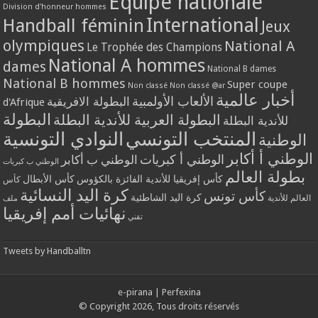
Equipe nationale
Division d'honneur hommes
International
Handball féminin
Jeux
olympiques
National A
Le Trophée des Champions
National A hommes
dames
National B dames
National B hommes
Super coupe
Non classé
Non classé @ar
أخبار عالمية
الألعاب الأولمبية
البطولة الافريقية
d'Afrique
البطولة
البطولة العربية للأندية البطلة
للأندية البطلة
المنتخب التونسي
النوادي التونسية
الوطنية
الوطني أ أكابر
الوطني أ كبريات
الوطني ب أكابر
الوطني ب كبريات
بطولة العالم
كأس إفريقيا للأندية الفائزة بالكؤوس
كأس الأبطال
كأس
كرة اليد النسائية
كأس تونس
كرة اليد الشاطئية
العالم للأندية
ملف
نهائيات أمم إفريقيا
تقني
Tweets by Handballtn
e-pirana
|
Perfexina
© Copyright 2026, Tous droits réservés