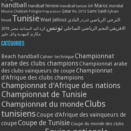
handball
Maroc
Handball féminin
mondial
Handball tunisie
IHF
Qatar
Sami Saidi
Mouna Chebbah
Pologne
Rio 2016
Sylvain
Préparation
Tunisie
Wael Jallouz
الترجي الرياضي
النادي
Nouet
الجزائر
تونس
الافريقي
النجم الرياضي الساحلي
مصر 2016
كرة اليد النسائية
مكارم المهدية
وائل جلوز
Catégories
Championnat
Beach handball
Cahier technique
arabe des clubs champions
Championnat arabe
Championnat
des clubs vainqueurs de coupe
d'Afrique des clubs champions
Championnat d'Afrique des nations
Championnat de Tunisie
Clubs
Championnat du monde
tunisiens
Coupe d'Afrique des vainqueurs de
Coupe de Tunisie
coupe
Coupe du monde des clubs