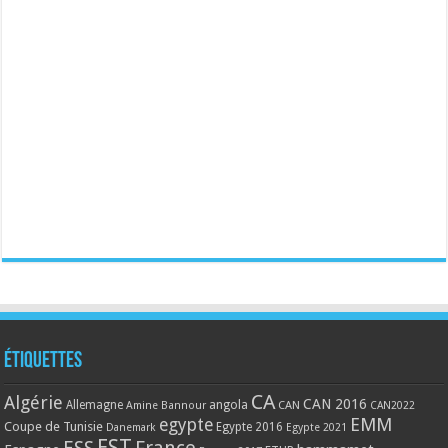
Étiquettes
CA
Algérie
CAN 2016
Allemagne
angola
CAN
Amine Bannour
CAN2022
EMM
egypte
Coupe de Tunisie
Egypte 2016
Danemark
Egypte 2021
EST