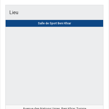
Lieu
Salle de Sport Beni Khiar
Avenue des Nations Unies, Beni Khiar, Tunisie