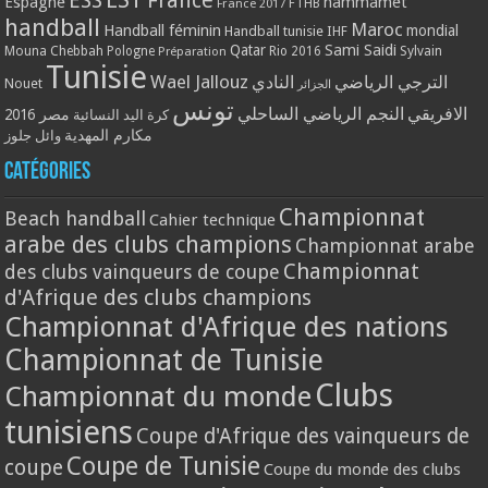
ESS
France
Espagne
hammamet
France 2017
FTHB
handball
Maroc
Handball féminin
mondial
Handball tunisie
IHF
Qatar
Sami Saidi
Mouna Chebbah
Pologne
Rio 2016
Sylvain
Préparation
Tunisie
Wael Jallouz
الترجي الرياضي
النادي
Nouet
الجزائر
تونس
الافريقي
النجم الرياضي الساحلي
مصر 2016
كرة اليد النسائية
مكارم المهدية
وائل جلوز
Catégories
Championnat
Beach handball
Cahier technique
arabe des clubs champions
Championnat arabe
Championnat
des clubs vainqueurs de coupe
d'Afrique des clubs champions
Championnat d'Afrique des nations
Championnat de Tunisie
Clubs
Championnat du monde
tunisiens
Coupe d'Afrique des vainqueurs de
Coupe de Tunisie
coupe
Coupe du monde des clubs