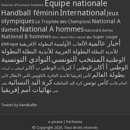
Equipe nationale
Division d'honneur hommes
International
Handball féminin
Jeux
olympiques
National A
Le Trophée des Champions
National A hommes
dames
National B dames
National B hommes
Super coupe
Non classé
Non classé @ar
أخبار عالمية
الألعاب الأولمبية
البطولة الافريقية
d'Afrique
البطولة
البطولة العربية للأندية البطلة
للأندية البطلة
المنتخب التونسي
النوادي التونسية
الوطنية
الوطني أ أكابر
الوطني أ كبريات
الوطني ب أكابر
الوطني ب كبريات
بطولة العالم
كأس إفريقيا للأندية الفائزة بالكؤوس
كأس الأبطال
كأس
كرة اليد النسائية
كأس تونس
كرة اليد الشاطئية
العالم للأندية
ملف
نهائيات أمم إفريقيا
تقني
Tweets by Handballtn
e-pirana
|
Perfexina
© Copyright 2026, Tous droits réservés