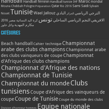
handball
Maroc
Handball féminin
mondial
Handball tunisie
IHF
Qatar
Sami Saidi
Mouna Chebbah
Pologne
Rio 2016
Sylvain
Préparation
Tunisie
Wael Jallouz
الترجي الرياضي
النادي
Nouet
الجزائر
تونس
الافريقي
النجم الرياضي الساحلي
مصر 2016
كرة اليد النسائية
مكارم المهدية
وائل جلوز
Catégories
Championnat
Beach handball
Cahier technique
arabe des clubs champions
Championnat arabe
Championnat
des clubs vainqueurs de coupe
d'Afrique des clubs champions
Championnat d'Afrique des nations
Championnat de Tunisie
Clubs
Championnat du monde
tunisiens
Coupe d'Afrique des vainqueurs de
Coupe de Tunisie
coupe
Coupe du monde des clubs
Equipe nationale
Division d'honneur hommes