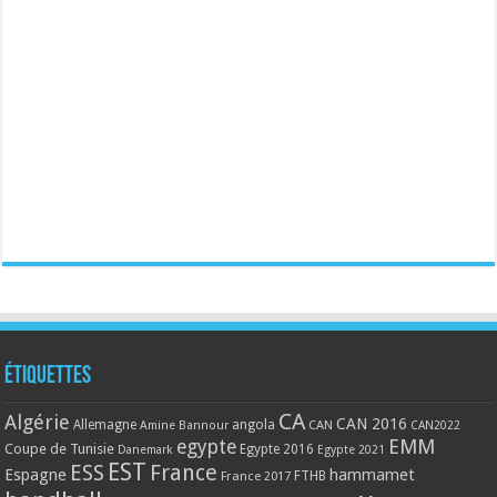
Étiquettes
CA
Algérie
CAN 2016
Allemagne
angola
CAN
Amine Bannour
CAN2022
EMM
egypte
Coupe de Tunisie
Egypte 2016
Danemark
Egypte 2021
EST
ESS
France
Espagne
hammamet
France 2017
FTHB