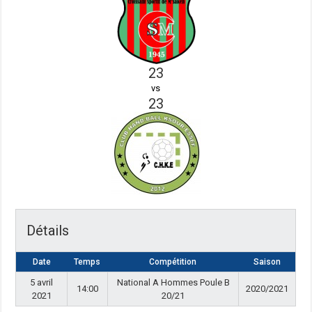
23
vs
23
Détails
Date
Temps
Compétition
Saison
5 avril
National A Hommes Poule B
14:00
2020/2021
2021
20/21