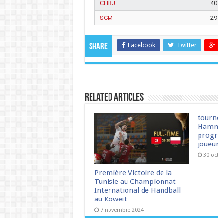
CHBJ
40
SCM
29
Facebook
Twitter
Share
Related Articles
tourn
Hamm
progr
joueu
30 oc
Première Victoire de la
Tunisie au Championnat
International de Handball
au Koweït
7 novembre 2024