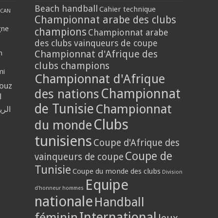
Beach handball
Cahier technique
CAN
Championnat arabe des clubs
gne
champions
Championnat arabe
des clubs vainqueurs de coupe
Championnat d'Afrique des
n
clubs champions
mi
Championnat d'Afrique
louz
Championnat
des nations
ا
de Tunisie
Championnat
الر
Clubs
du monde
tunisiens
Coupe d'Afrique des
Coupe de
vainqueurs de coupe
Tunisie
Coupe du monde des clubs
Division
Equipe
d'honneur hommes
nationale
Handball
International
féminin