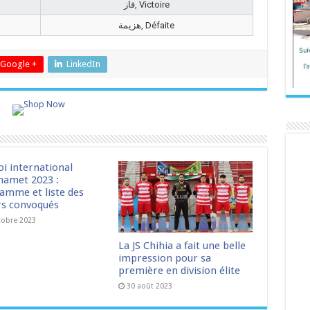
فاز, Victoire
هزيمة, Défaite
Google +
LinkedIn
oi international
amet 2023 :
amme et liste des
rs convoqués
tobre 2023
La JS Chihia a fait une belle
impression pour sa
première en division élite
30 août 2023