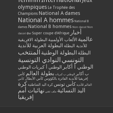
Jeux
olympiques
Le Trophée des
National A dames
Champions
National A hommes
National B
National B hommes
dames
Non classé
Non
أخبار
Super coupe d'Afrique
classé @ar
عالمية
الألعاب الأولمبية
البطولة الافريقية
البطولة العربية للأندية
للأندية البطلة
المنتخب
البطولة الوطنية
البطلة
التونسي
النوادي التونسية
الوطني أ أكابر
الوطني أ كبريات
الوطني
بطولة العالم
ب أكابر
كأس
الوطني ب كبريات
إفريقيا للأندية الفائزة بالكؤوس
كأس الأبطال
كأس
كرة
كأس تونس
كرة اليد الشاطئية
العالم للأندية
اليد النسائية
نهائيات أمم
ملف تقني
إفريقيا