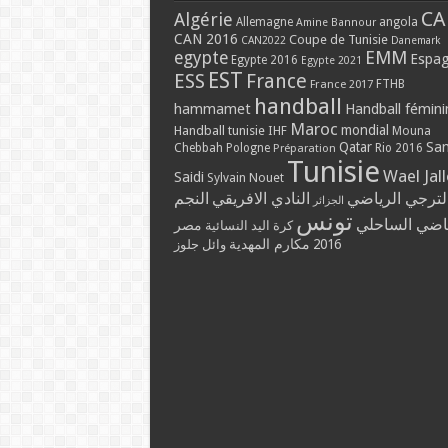
CA
Algérie
Allemagne
angola
Amine Bannour
CAN 2016
Coupe de Tunisie
CAN2022
Danemark
EMM
egypte
Espa
Egypte 2016
Egypte 2021
EST
ESS
France
France 2017
FTHB
handball
hammamet
Handball fémini
Maroc
mondial
Handball tunisie
IHF
Mouna
Qatar
Sa
Chebbah
Pologne
Rio 2016
Préparation
Tunisie
Wael Jal
Saidi
Sylvain Nouet
لترجي الرياضي
النادي الافريقي
النجم
الجزائر
تونس
ياضي الساحلي
مصر
كرة اليد النسائية
مكارم المهدية
2016
وائل جلوز