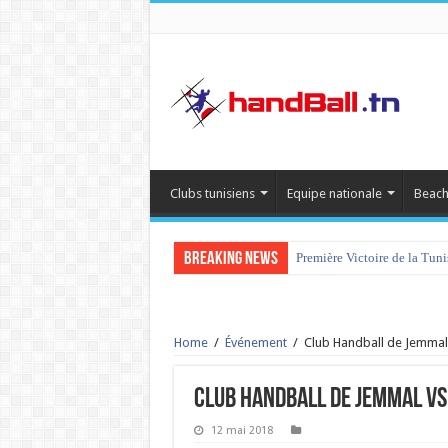
Clubs tunisiens
Equipe nationale
Beach
Breaking News
Première Victoire de la Tun
Home
/
Événement
/
Club Handball de Jemmal
Club Handball de Jemmal vs
12 mai 2018