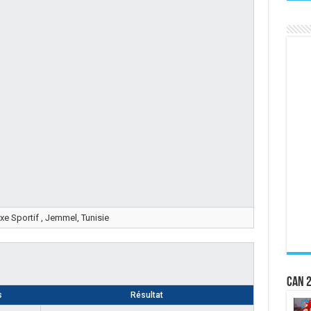
e Sportif , Jemmel, Tunisie
CAN 2
s
Résultat