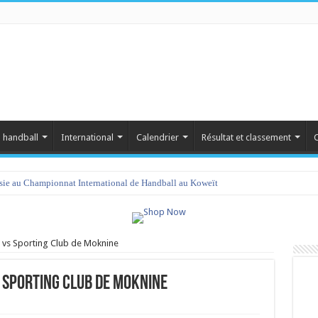
 handball
International
Calendrier
Résultat et classement
C
isie au Championnat International de Handball au Koweït
 vs Sporting Club de Moknine
 Sporting Club de Moknine