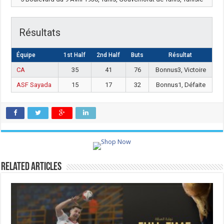
Résultats
Équipe
1st Half
2nd Half
Buts
Résultat
CA
35
41
76
Bonnus3, Victoire
ASF Sayada
15
17
32
Bonnus1, Défaite
Related Articles