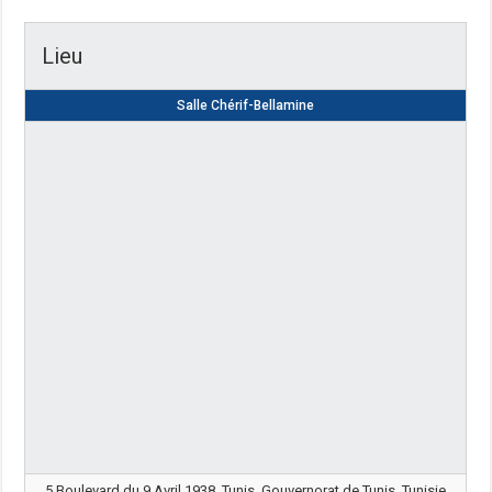
Lieu
Salle Chérif-Bellamine
5 Boulevard du 9 Avril 1938, Tunis, Gouvernorat de Tunis, Tunisie