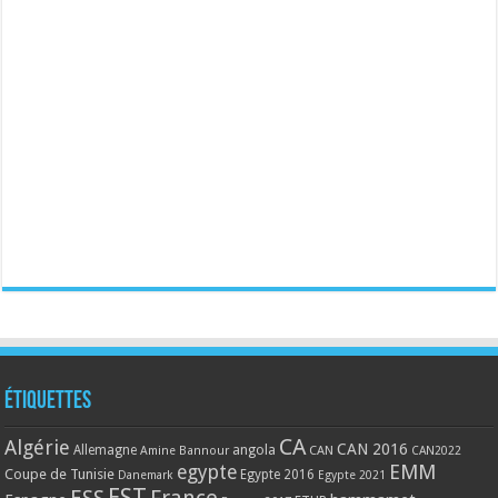
Étiquettes
CA
Algérie
CAN 2016
Allemagne
angola
CAN
Amine Bannour
CAN2022
EMM
egypte
Coupe de Tunisie
Egypte 2016
Danemark
Egypte 2021
EST