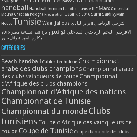
ESS
France
Espagne
hammamet
France 2017
FTHB
handball
Maroc
Handball féminin
mondial
Handball tunisie
IHF
Qatar
Sami Saidi
Mouna Chebbah
Pologne
Rio 2016
Sylvain
Préparation
Tunisie
Wael Jallouz
الترجي الرياضي
النادي
Nouet
الجزائر
تونس
الافريقي
النجم الرياضي الساحلي
مصر 2016
كرة اليد النسائية
مكارم المهدية
وائل جلوز
Catégories
Championnat
Beach handball
Cahier technique
arabe des clubs champions
Championnat arabe
Championnat
des clubs vainqueurs de coupe
d'Afrique des clubs champions
Championnat d'Afrique des nations
Championnat de Tunisie
Clubs
Championnat du monde
tunisiens
Coupe d'Afrique des vainqueurs de
Coupe de Tunisie
coupe
Coupe du monde des clubs