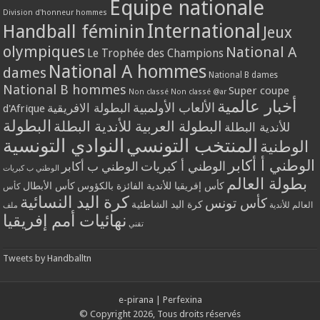
Equipe nationale
Division d'honneur hommes
International
Handball féminin
Jeux
olympiques
National A
Le Trophée des Champions
National A hommes
dames
National B dames
National B hommes
Super coupe
Non classé
Non classé @ar
أخبار عالمية
الألعاب الأولمبية
البطولة الافريقية
d'Afrique
البطولة
البطولة العربية للأندية البطلة
للأندية البطلة
المنتخب التونسي
النوادي التونسية
الوطنية
الوطني أ أكابر
الوطني أ كبريات
الوطني ب أكابر
الوطني ب كبريات
بطولة العالم
كأس إفريقيا للأندية الفائزة بالكؤوس
كأس الأبطال
كأس
كرة اليد النسائية
كأس تونس
كرة اليد الشاطئية
العالم للأندية
ملف
نهائيات أمم إفريقيا
تقني
Tweets by Handballtn
e-pirana
|
Perfexina
© Copyright 2026, Tous droits réservés