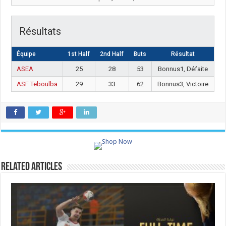
Résultats
Équipe
1st Half
2nd Half
Buts
Résultat
ASEA
25
28
53
Bonnus1, Défaite
ASF Teboulba
29
33
62
Bonnus3, Victoire
Related Articles