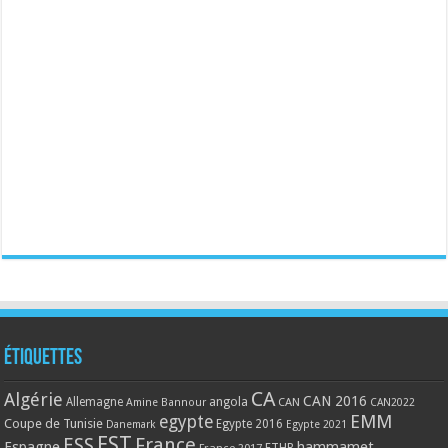
Étiquettes
CA
Algérie
CAN 2016
Allemagne
angola
CAN
Amine Bannour
CAN2022
EMM
egypte
Coupe de Tunisie
Egypte 2016
Danemark
Egypte 2021
EST
ESS
France
Espagne
hammamet
France 2017
FTHB