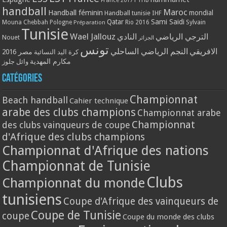
handball
Maroc
Handball féminin
mondial
Handball tunisie
IHF
Qatar
Sami Saidi
Mouna Chebbah
Pologne
Rio 2016
Sylvain
Préparation
Tunisie
Wael Jallouz
الترجي الرياضي
النادي
Nouet
الجزائر
تونس
الافريقي
النجم الرياضي الساحلي
مصر 2016
كرة اليد النسائية
مكارم المهدية
وائل جلوز
Catégories
Championnat
Beach handball
Cahier technique
arabe des clubs champions
Championnat arabe
Championnat
des clubs vainqueurs de coupe
d'Afrique des clubs champions
Championnat d'Afrique des nations
Championnat de Tunisie
Clubs
Championnat du monde
tunisiens
Coupe d'Afrique des vainqueurs de
Coupe de Tunisie
coupe
Coupe du monde des clubs