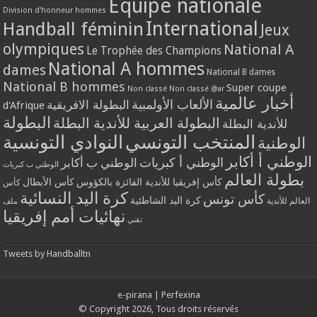
Equipe nationale
Division d'honneur hommes
International
Handball féminin
Jeux
olympiques
National A
Le Trophée des Champions
National A hommes
dames
National B dames
National B hommes
Super coupe
Non classé
Non classé @ar
أخبار عالمية
الألعاب الأولمبية
البطولة الافريقية
d'Afrique
البطولة
البطولة العربية للأندية البطلة
للأندية البطلة
المنتخب التونسي
النوادي التونسية
الوطنية
الوطني أ أكابر
الوطني أ كبريات
الوطني ب أكابر
الوطني ب كبريات
بطولة العالم
كأس إفريقيا للأندية الفائزة بالكؤوس
كأس الأبطال
كأس
كرة اليد النسائية
كأس تونس
كرة اليد الشاطئية
العالم للأندية
ملف
نهائيات أمم إفريقيا
تقني
Tweets by Handballtn
e-pirana
|
Perfexina
© Copyright 2026, Tous droits réservés