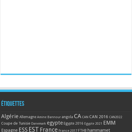
Étiquettes
CA
Algérie
CAN 2016
Allemagne
angola
CAN
Amine Bannour
CAN2022
EMM
egypte
Coupe de Tunisie
Egypte 2016
Danemark
Egypte 2021
EST
ESS
France
Espagne
hammamet
France 2017
FTHB