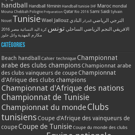
handball
Maroc
Handball féminin
mondial
Handball tunisie
IHF
Qatar
Sami Saidi
Mouna Chebbah
Pologne
Rio 2016
Sylvain
Préparation
Tunisie
Wael Jallouz
الترجي الرياضي
النادي
Nouet
الجزائر
تونس
الافريقي
النجم الرياضي الساحلي
مصر 2016
كرة اليد النسائية
مكارم المهدية
وائل جلوز
Catégories
Championnat
Beach handball
Cahier technique
arabe des clubs champions
Championnat arabe
Championnat
des clubs vainqueurs de coupe
d'Afrique des clubs champions
Championnat d'Afrique des nations
Championnat de Tunisie
Clubs
Championnat du monde
tunisiens
Coupe d'Afrique des vainqueurs de
Coupe de Tunisie
coupe
Coupe du monde des clubs