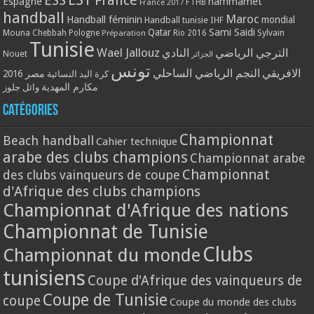
ESS
France
Espagne
hammamet
France 2017
FTHB
handball
Maroc
Handball féminin
mondial
Handball tunisie
IHF
Qatar
Sami Saidi
Mouna Chebbah
Pologne
Rio 2016
Sylvain
Préparation
Tunisie
Wael Jallouz
الترجي الرياضي
النادي
Nouet
الجزائر
تونس
الافريقي
النجم الرياضي الساحلي
مصر 2016
كرة اليد النسائية
مكارم المهدية
وائل جلوز
Catégories
Championnat
Beach handball
Cahier technique
arabe des clubs champions
Championnat arabe
Championnat
des clubs vainqueurs de coupe
d'Afrique des clubs champions
Championnat d'Afrique des nations
Championnat de Tunisie
Clubs
Championnat du monde
tunisiens
Coupe d'Afrique des vainqueurs de
Coupe de Tunisie
coupe
Coupe du monde des clubs