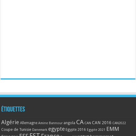
Étiquettes
CA
Algérie
CAN 2016
Allemagne
angola
CAN
Amine Bannour
CAN2022
EMM
egypte
Coupe de Tunisie
Egypte 2016
Danemark
Egypte 2021
EST