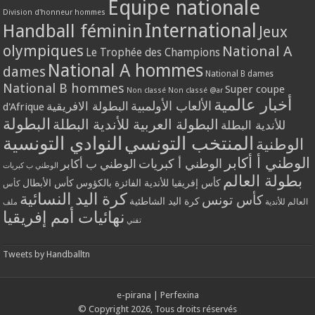
Equipe nationale
Division d'honneur hommes
International
Handball féminin
Jeux
olympiques
National A
Le Trophée des Champions
National A hommes
dames
National B dames
National B hommes
Super coupe
Non classé
Non classé @ar
أخبار عالمية
الألعاب الأولمبية
البطولة الافريقية
d'Afrique
البطولة
البطولة العربية للأندية البطلة
للأندية البطلة
المنتخب التونسي
النوادي التونسية
الوطنية
الوطني أ أكابر
الوطني أ كبريات
الوطني ب أكابر
الوطني ب كبريات
بطولة العالم
كأس إفريقيا للأندية الفائزة بالكؤوس
كأس الأبطال
كأس
كرة اليد النسائية
كأس تونس
كرة اليد الشاطئية
العالم للأندية
ملف
نهائيات أمم إفريقيا
تقني
Tweets by Handballtn
e-pirana
|
Perfexina
© Copyright 2026, Tous droits réservés