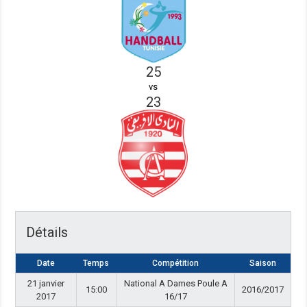
25
vs
23
Détails
Date
Temps
Compétition
Saison
21 janvier
National A Dames Poule A
15:00
2016/2017
2017
16/17