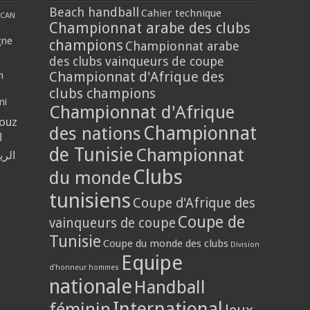
Beach handball
Cahier technique
CAN
Championnat arabe des clubs
gne
champions
Championnat arabe
des clubs vainqueurs de coupe
Championnat d'Afrique des
n
clubs champions
mi
Championnat d'Afrique
louz
Championnat
des nations
ا
de Tunisie
Championnat
الر
Clubs
du monde
tunisiens
Coupe d'Afrique des
Coupe de
vainqueurs de coupe
Tunisie
Coupe du monde des clubs
Division
Equipe
d'honneur hommes
nationale
Handball
International
féminin