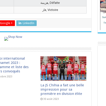
هزيمة, Défaite
فاز, Victoire
Google +
LinkedIn
oi international
amet 2023 :
amme et liste des
rs convoqués
tobre 2023
La JS Chihia a fait une belle
impression pour sa
première en division élite
30 août 2023