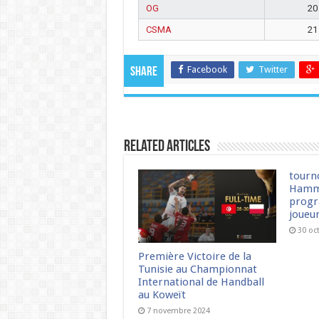
OG
20
CSMA
21
Facebook
Twitter
Share
Related Articles
tourn
Hamm
progr
joueu
30 oc
Première Victoire de la
Tunisie au Championnat
International de Handball
au Koweït
7 novembre 2024