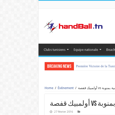
Clubs tunisiens
Equipe nationale
Beach
Breaking News
Première Victoire de la Tun
Home
/
Événement
/
أولمبيك قفصة vs
لمبيك قفصة
27 février 2016