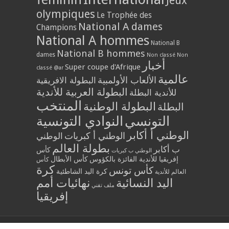
Jeux
olympiques
Le Trophée des
National A dames
Champions
National A hommes
National B
National B hommes
dames
Non classé
Non
أخبار
Super coupe d'Afrique
classé @ar
عالمية
الألعاب الأولمبية
البطولة الافريقية
البطولة العربية للأندية
للأندية البطلة
المنتخب
البطولة الوطنية
البطلة
التونسي
النوادي التونسية
الوطني أ أكابر
الوطني أ كبريات
الوطني
بطولة العالم
ب أكابر
كأس
الوطني ب كبريات
إفريقيا للأندية الفائزة بالكؤوس
كأس الأبطال
كأس
كرة
كأس تونس
كرة اليد الشاطئية
العالم للأندية
اليد النسائية
نهائيات أمم
ملف تقني
إفريقيا