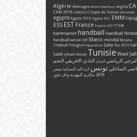
CA
Algérie
Allemagne
angola
Amine Bannour
CAN 2016
Coupe de Tunisie
CAN2022
Danemark
EMM
egypte
Espa
Egypte 2016
Egypte 2021
EST
ESS
France
France 2017
FTHB
handball
hammamet
Handball fémini
Maroc
mondial
Handball tunisie
IHF
Mouna
Qatar
Sa
Chebbah
Pologne
Rio 2016
Préparation
Tunisie
Wael Jal
Saidi
Sylvain Nouet
لترجي الرياضي
النادي الافريقي
النجم
الجزائر
تونس
ياضي الساحلي
مصر
كرة اليد النسائية
مكارم المهدية
2016
وائل جلوز