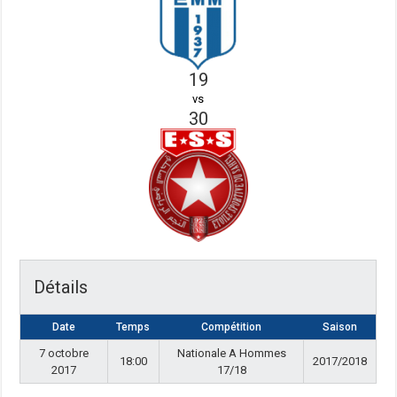
19
vs
30
Détails
Date
Temps
Compétition
Saison
7 octobre
Nationale A Hommes
18:00
2017/2018
2017
17/18