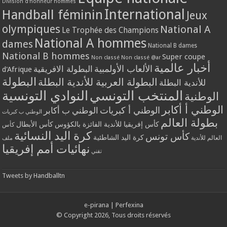
Division d'honneur hommes
International
Handball féminin
Jeux
olympiques
National A
Le Trophée des Champions
National A hommes
dames
National B dames
National B hommes
Super coupe
Non classé
Non classé @ar
أخبار عالمية
الألعاب الأولمبية
البطولة الافريقية
d'Afrique
البطولة
البطولة العربية للأندية البطلة
للأندية البطلة
المنتخب التونسي
النوادي التونسية
الوطنية
الوطني أ أكابر
الوطني أ كبريات
الوطني ب أكابر
الوطني ب كبريات
بطولة العالم
كأس إفريقيا للأندية الفائزة بالكؤوس
كأس الأبطال
كأس
كرة اليد النسائية
كأس تونس
كرة اليد الشاطئية
العالم للأندية
ملف
نهائيات أمم إفريقيا
تقني
Tweets by Handballtn
e-pirana
|
Perfexina
© Copyright 2026, Tous droits réservés