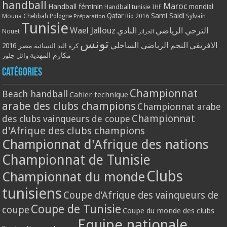
handball
Maroc
Handball féminin
mondial
Handball tunisie
IHF
Qatar
Sami Saidi
Mouna Chebbah
Pologne
Rio 2016
Sylvain
Préparation
Tunisie
Wael Jallouz
الترجي الرياضي
النادي
Nouet
الجزائر
تونس
الافريقي
النجم الرياضي الساحلي
مصر 2016
كرة اليد النسائية
مكارم المهدية
وائل جلوز
Catégories
Championnat
Beach handball
Cahier technique
arabe des clubs champions
Championnat arabe
Championnat
des clubs vainqueurs de coupe
d'Afrique des clubs champions
Championnat d'Afrique des nations
Championnat de Tunisie
Clubs
Championnat du monde
tunisiens
Coupe d'Afrique des vainqueurs de
Coupe de Tunisie
coupe
Coupe du monde des clubs
Equipe nationale