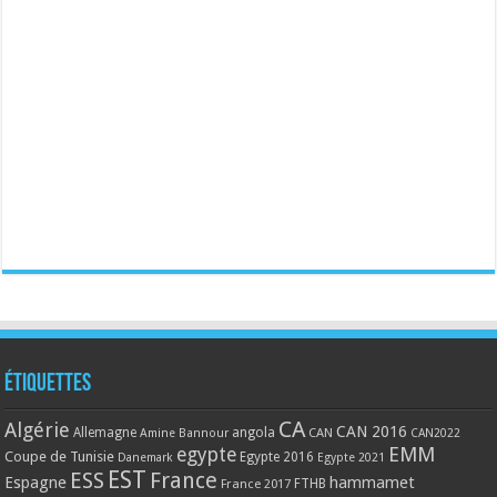
Étiquettes
CA
Algérie
CAN 2016
Allemagne
angola
CAN
Amine Bannour
CAN2022
EMM
egypte
Coupe de Tunisie
Egypte 2016
Danemark
Egypte 2021
EST
ESS
France
Espagne
hammamet
France 2017
FTHB