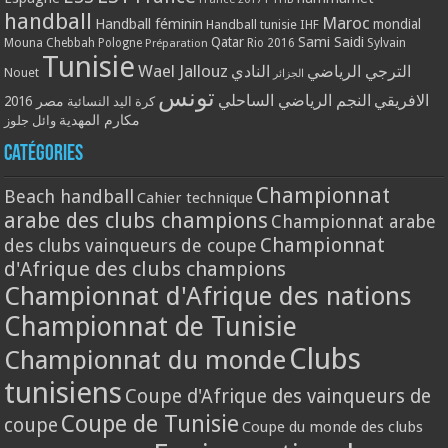
handball
Maroc
Handball féminin
mondial
Handball tunisie
IHF
Qatar
Sami Saidi
Mouna Chebbah
Pologne
Rio 2016
Sylvain
Préparation
Tunisie
Wael Jallouz
الترجي الرياضي
النادي
Nouet
الجزائر
تونس
الافريقي
النجم الرياضي الساحلي
مصر 2016
كرة اليد النسائية
مكارم المهدية
وائل جلوز
Catégories
Championnat
Beach handball
Cahier technique
arabe des clubs champions
Championnat arabe
Championnat
des clubs vainqueurs de coupe
d'Afrique des clubs champions
Championnat d'Afrique des nations
Championnat de Tunisie
Clubs
Championnat du monde
tunisiens
Coupe d'Afrique des vainqueurs de
Coupe de Tunisie
coupe
Coupe du monde des clubs