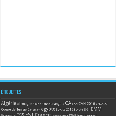
Étiquettes
CA
Algérie
CAN 2016
Allemagne
angola
CAN
Amine Bannour
CAN2022
EMM
egypte
Coupe de Tunisie
Egypte 2016
Danemark
Egypte 2021
EST
ESS
France
Espagne
hammamet
France 2017
FTHB