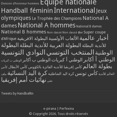
Equipe nationale
Division d'honneur hommes
International
Handball féminin
Jeux
olympiques
National A
Le Trophée des Champions
National A hommes
dames
National B dames
National B hommes
Super coupe
Non classé
Non classé @ar
أخبار عالمية
الألعاب الأولمبية
البطولة الافريقية
d'Afrique
البطولة
البطولة العربية للأندية البطلة
للأندية البطلة
المنتخب التونسي
النوادي التونسية
الوطنية
الوطني أ أكابر
الوطني أ كبريات
الوطني ب أكابر
الوطني ب كبريات
بطولة العالم
كأس إفريقيا للأندية الفائزة بالكؤوس
كأس الأبطال
كأس
كرة اليد النسائية
كأس تونس
كرة اليد الشاطئية
العالم للأندية
ملف
نهائيات أمم إفريقيا
تقني
Tweets by Handballtn
e-pirana
|
Perfexina
© Copyright 2026, Tous droits réservés