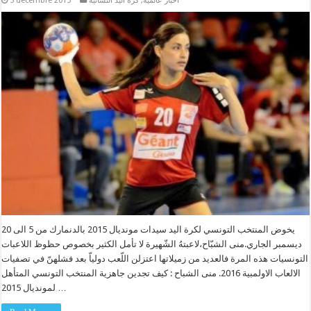
أخبار عالمية
,
كرة اليد النسائية
5 décembre 2015
يخوض المنتخب التونسي لكرة اليد سيدات مونديال 2015 بالدنمارك من 5 الى 20
ديسمبر الجاري.منى الشبّاح،لاعبتهُ الشّهيرة لا تأمل الكثير بخصوص حظوظ اللاعبات
التونسيات هذه المرة فالعديد من زميلاتها اعتزلن اللّعب دولياّ بعد فشلهنّ في تصفيات
الالعاب الاولمبية 2016. منى الشباح : كيف تجدين جاهزية المنتخب التونسي المتأهل
لمونديال 2015 …