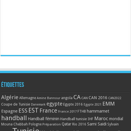
Étiquettes
CA
Algérie
CAN 2016
Allemagne
angola
CAN
Amine Bannour
CAN2022
EMM
egypte
Coupe de Tunisie
Egypte 2016
Danemark
Egypte 2021
EST
ESS
France
Espagne
hammamet
France 2017
FTHB
handball
Maroc
Handball féminin
mondial
Handball tunisie
IHF
Qatar
Sami Saidi
Mouna Chebbah
Pologne
Rio 2016
Sylvain
Préparation