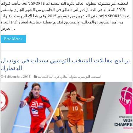
تتأهب قنوات beIN SPORTS لتغطية غير مسبوقة لبطولة العالم لكرة اليد للسيدات
2015 المقامة في الدنمارك والتي تنطلق في الخامس من الشهر الجاري وتستمر
حتى العشرين من ديسمبر 2015. وفي هذا الإطار رصدت قنوات beIN SPORTS نخبة
من أهم المذيعين والمحللين والمنتجين لتقديم تغطية حماسية لعشاق كرة اليد. و
تعرض …
Read More »
برنامج مقابلات المنتخب التونسي سيدات في مونديال
الدنمارك
المنتخب التونسي
,
بطولة العالم
,
كرة اليد النسائية
4 décembre 2015