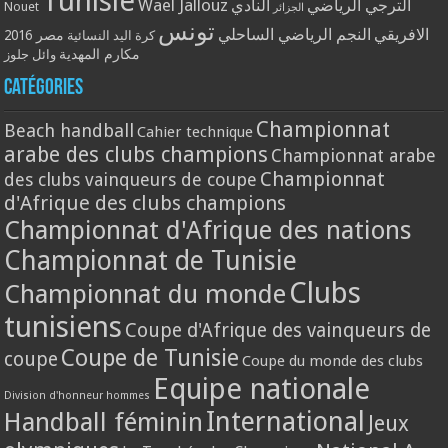
Tunisie
Wael Jallouz
الترجي الرياضي
النادي
Nouet
الجزائر
تونس
الافريقي
النجم الرياضي الساحلي
مصر 2016
كرة اليد النسائية
مكارم المهدية
وائل جلوز
Catégories
Championnat
Beach handball
Cahier technique
arabe des clubs champions
Championnat arabe
Championnat
des clubs vainqueurs de coupe
d'Afrique des clubs champions
Championnat d'Afrique des nations
Championnat de Tunisie
Clubs
Championnat du monde
tunisiens
Coupe d'Afrique des vainqueurs de
Coupe de Tunisie
coupe
Coupe du monde des clubs
Equipe nationale
Division d'honneur hommes
International
Handball féminin
Jeux