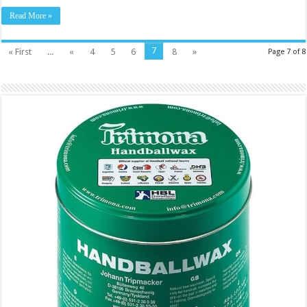
Read More »
7
« First
...
«
4
5
6
8
»
Page 7 of 8