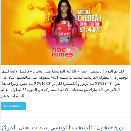
لقد ثم اليوم 4 ديسمبر إختيار « اللاعبة التونسية منى الشباح » كافضل لاعبة لشهر
نوفمبر في البطولة الفرنسية للسيدات بنسبة 51% متفوقة على منافستها ،سان فان
الفن (39,49%) لاعبة تولوز و ألكسندرا لكرابر (16,03%) لاعبة نيس. ويتواجد هذا
الثلاثي في الدنمارك مع منتخبات بلادهم للمشاركة في الدورة 22 لبطولة العالم
للسيدات وتعتبر …
Read More »
دورة خيخون : المنتخب التونسي سيدات يحتل المركز