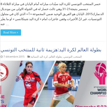
خسر المنتخب التونسي لكرة اليد سيّدات مباراته أمام اليابان في مباراة الثلاثاء 8
ديسمبر بنتيجة21-31 وهي ثالث خسار له في الجولة الاولى من مونديال
الدنمارك2015. اليابان هو الفريق الوحيد ضمن المجموعة « أ » الذي كان في متناول
التونسيات، غير انّ الأخيرات وقفن عاجزات امام « كرة اليد شينكانسن » او ما يعبّر
عنه …
Read More »
بطولة العالم لكرة اليد:هزيمة ثانية للمنتخب التونسي
المنتخب التونسي
,
بطولة العالم
,
كرة اليد النسائية
7 décembre 2015