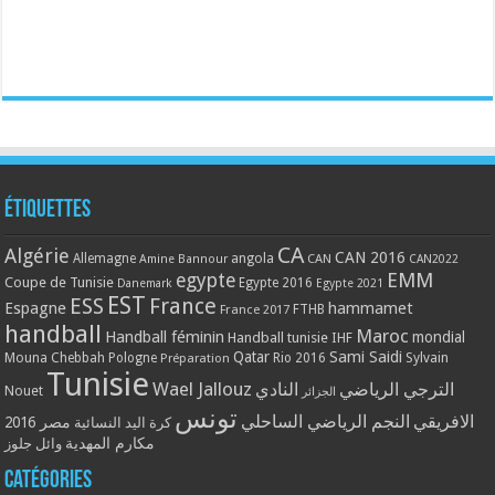
Étiquettes
CA
Algérie
CAN 2016
Allemagne
angola
CAN
Amine Bannour
CAN2022
EMM
egypte
Coupe de Tunisie
Egypte 2016
Danemark
Egypte 2021
EST
ESS
France
Espagne
hammamet
France 2017
FTHB
handball
Maroc
Handball féminin
mondial
Handball tunisie
IHF
Qatar
Sami Saidi
Mouna Chebbah
Pologne
Rio 2016
Sylvain
Préparation
Tunisie
Wael Jallouz
الترجي الرياضي
النادي
Nouet
الجزائر
تونس
الافريقي
النجم الرياضي الساحلي
مصر 2016
كرة اليد النسائية
مكارم المهدية
وائل جلوز
Catégories