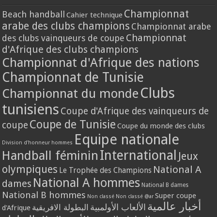
Championnat
Beach handball
Cahier technique
arabe des clubs champions
Championnat arabe
Championnat
des clubs vainqueurs de coupe
d'Afrique des clubs champions
Championnat d'Afrique des nations
Championnat de Tunisie
Clubs
Championnat du monde
tunisiens
Coupe d'Afrique des vainqueurs de
Coupe de Tunisie
coupe
Coupe du monde des clubs
Equipe nationale
Division d'honneur hommes
International
Handball féminin
Jeux
olympiques
National A
Le Trophée des Champions
National A hommes
dames
National B dames
National B hommes
Super coupe
Non classé
Non classé @ar
أخبار عالمية
الألعاب الأولمبية
البطولة الافريقية
d'Afrique