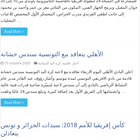
للمشاركة في النسخة 24 لبطولة أفريقيا بالعاصمة الكاميرونية ياوندي من 10 إلى 20
جوان المقبل. وبرمج الجهاز الفني، المكون من الثنائي معز بن عمر وأحمد بن محمود
إلى جانب لطفي القرندي مدرب الحراس، المعسكر الأول المخصص للاعبات
المحليات …
Read More »
الأهلي يتعاقد مع التونسية سندس حشانة
أخبار عالمية
,
كرة اليد النسائية
15 octobre 2020
اعلن النادي الأهلي اليوم الاربعاء تعاقده مع لاعبة كرة اليد التونسية سندس حشانة
قادمة من نادي الافريقي التونسي لمدة موسم. وأشار رؤوف عبد القادر مدير عام
النشاط الرياضي بالنادي إلى أن سندس لاعبة مُتميّزة صاحبة قدرات فنية عالية
وانضمامها إلى الفريق الأول يعد إضافة كبيرة. وتبلغ سندس 24 عامًا وتلعب …
Read More »
كأس إفريقيا للأمم 2018: سيدات الجزائر و تونس
يتعادلن