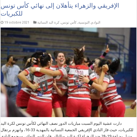
الإفريقي والزهراء يتأهلان إلى نهائي كأس تونس
للكبريات
النوادي التونسية
,
كأس تونس
,
كرة اليد النسائية
19 octobre 2021
دارت عشية اليوم السبت مباريات الدور نصف النهائي لكأس تونس لكرة اليد
للكبريات، حيث فاز النادي الإفريقي الجمعية النسائية بالمهدية 33-16، وانهزم برتقال
منزل بوزلفة 19-28 ضد الزهراء لكرة اليد. وبالتالي فإن الدور النهائي سيجمع النادي