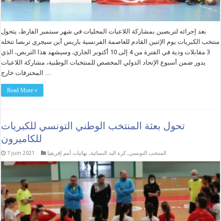
بعد إجرائه لتربصين بمشاركة اللاعبات المحليات في شهر سبتمبر الفارط، يتحول
منتخب الكبريات يوم الإثنين القادم للعاصمة الفرنسية باريس أين سيجري تربصا تتخله
3 مقابلات ودية في الفترة من 4 إلى 10 أكتوبر الجاري. وسيشهد هذا التربص، الذي
يدور ضمن أسبوع الإتحاد الدولي المخصص للمنتخبات الوطنية، مشاركة اللاعبات
المحترفات خارج …
Read More »
تحول بعثة المنتخب الوطني التونسي للكبريات
للكاميرون
المنتخب التونسي
,
كرة اليد النسائية
,
نهائيات أمم إفريقيا
7 juin 2021