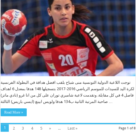
توجت اللاعبة الدولية التونسية منى شباح بلقب افضل هدافة في البطولة الفرنسية
لكرة اليد للسيدات للموسم الرياضي 2016-2017 بتسجيلها 148 هدفا بمعدل 6 اهداف
فاصل 4 في كل مقابلة. وتقدمت لاعبة شامبري توران على كل من انا غرو (نادي ماتز)
صاحبة المرتبة الثانية ب134 هدفا ولويس ابينغ (ايسي باريس) الثالثة …
Read More »
1
2
3
4
5
»
...
Last »
Page 1 of 8