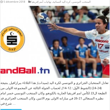
المنتخب التونسي
,
كرة اليد النسائية
,
نهائيات أمم إفريقيا
5 décembre 2018
تعادل المنتخبان الجزائري و التونسي لكرة اليد (سيدات), هذا الثلاثاء ببرازافيل, بنتيجة
(24-24) (الشوط الأول : 12-14), لحساب الجولة الثالثة عن المجموعة الاولى من
الطبعة ال23 لكأس امم افريقيا الجارية بالكونغو. وكان المنتخب التونسي خسر امام
نظيره السنغالي 21-26 في مباراته الاولى يوم الاثنين. وكان المنتخب الجزائري قد
شرع في …