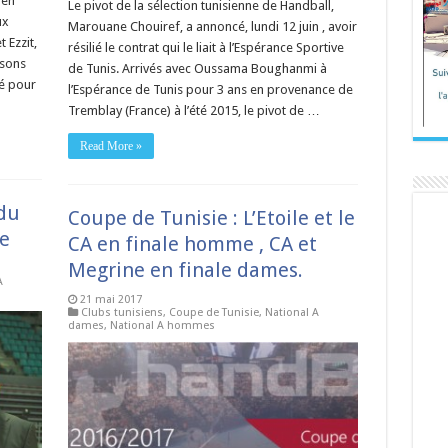
Ben
Le pivot de la sélection tunisienne de Handball,
ux
Marouane Chouiref, a annoncé, lundi 12 juin , avoir
 Ezzit,
résilié le contrat qui le liait à l’Espérance Sportive
isons
de Tunis. Arrivés avec Oussama Boughanmi à
né pour
l’Espérance de Tunis pour 3 ans en provenance de
Tremblay (France) à l’été 2015, le pivot de …
Read More »
 du
Coupe de Tunisie : L’Etoile et le
e
CA en finale homme , CA et
Megrine en finale dames.
A
21 mai 2017
Clubs tunisiens
,
Coupe de Tunisie
,
National A
dames
,
National A hommes