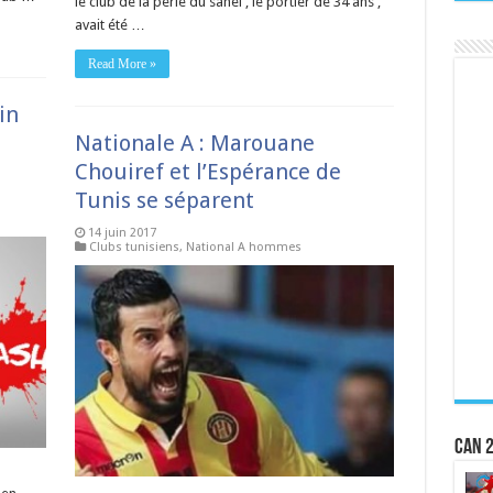
le club de la perle du sahel , le portier de 34 ans ,
avait été …
Read More »
in
Nationale A : Marouane
Chouiref et l’Espérance de
Tunis se séparent
14 juin 2017
Clubs tunisiens
,
National A hommes
CAN 2