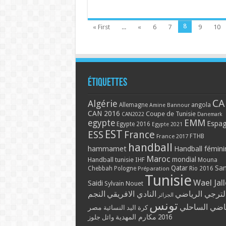
8
« First
...
«
6
7
9
10
Étiquettes
CA
Algérie
Allemagne
angola
Amine Bannour
CAN 2016
Coupe de Tunisie
CAN2022
Danemark
EMM
egypte
Espa
Egypte 2016
Egypte 2021
EST
ESS
France
France 2017
FTHB
handball
hammamet
Handball fémini
Maroc
mondial
Handball tunisie
IHF
Mouna
Qatar
Sa
Chebbah
Pologne
Rio 2016
Préparation
Tunisie
Wael Jal
Saidi
Sylvain Nouet
لترجي الرياضي
النادي الافريقي
النجم
الجزائر
تونس
ياضي الساحلي
مصر
كرة اليد النسائية
مكارم المهدية
2016
وائل جلوز