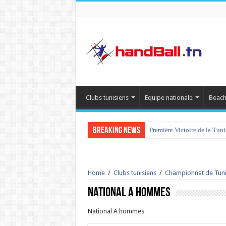
Clubs tunisiens
Equipe nationale
Beach
Breaking News
Première Victoire de la Tun
Home
/
Clubs tunisiens
/
Championnat de Tuni
National A hommes
National A hommes