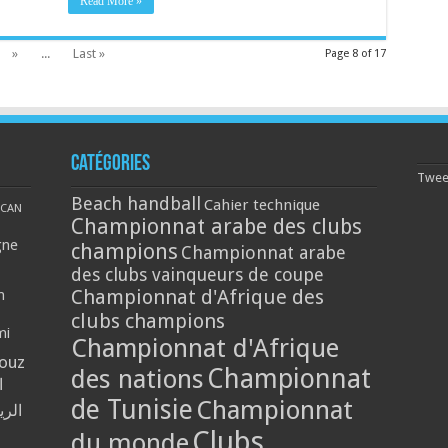
Read More »
»
...
Last »
Page 8 of 17
Catégories
Tweet
Beach handball
Cahier technique
CAN
Championnat arabe des clubs
gne
champions
Championnat arabe
des clubs vainqueurs de coupe
Championnat d'Afrique des
n
clubs champions
mi
Championnat d'Afrique
louz
Championnat
des nations
ا
de Tunisie
Championnat
الر
Clubs
du monde