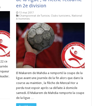
en 2e division
s
13 mai 2017
Championnat de Tunisie
,
Clubs tunisiens
,
National
A hommes
 22 ce
ournée
inqueur
El Makarem de Mahdia a remporté la coupe de la
leader.
ligue avant une journée de la fin alors que dans la
course au maintien , la flèche de Menzal Hor a
perdu tout espoir après sa défaite à domicile
samedi. El Makarem de Mahdia remporte la coupe
de la ligue …