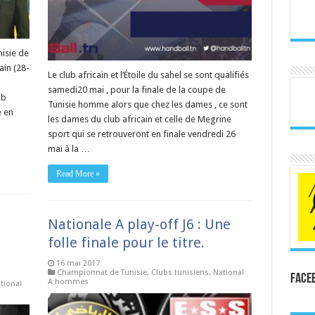
nisie de
ain (28-
Le club africain et l’Étoile du sahel se sont qualifiés
samedi20 mai , pour la finale de la coupe de
ub
Tunisie homme alors que chez les dames , ce sont
e en
les dames du club africain et celle de Megrine
sport qui se retrouveront en finale vendredi 26
mai à la …
Read More »
Nationale A play-off J6 : Une
folle finale pour le titre.
16 mai 2017
Championnat de Tunisie
,
Clubs tunisiens
,
National
Face
A hommes
tional