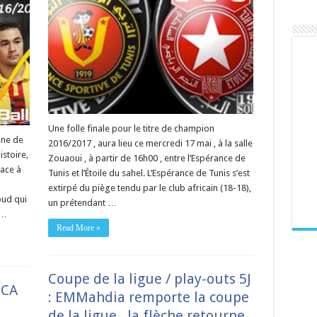
Une folle finale pour le titre de champion
nne de
2016/2017 , aura lieu ce mercredi 17 mai , à la salle
stoire,
Zouaoui , à partir de 16h00 , entre l’Espérance de
face à
Tunis et l’Étoile du sahel. L’Espérance de Tunis s’est
extirpé du piège tendu par le club africain (18-18),
oud qui
un prétendant …
 …
Read More »
Coupe de la ligue / play-outs 5J
 CA
: EMMahdia remporte la coupe
de la ligue , la flèche retourne