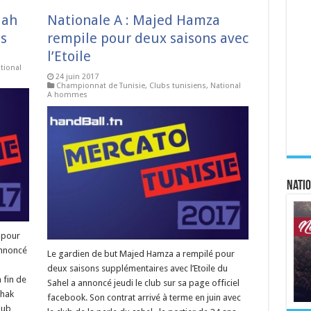
lah
Nationale A : Majed Hamza
is
rempile pour deux saisons avec
l’Etoile
tional
24 juin 2017
Championnat de Tunisie
,
Clubs tunisiens
,
National
A hommes
Natio
 pour
annoncé
Le gardien de but Majed Hamza a rempilé pour
deux saisons supplémentaires avec l’Etoile du
 fin de
Sahel a annoncé jeudi le club sur sa page officiel
lhak
facebook. Son contrat arrivé à terme en juin avec
club …