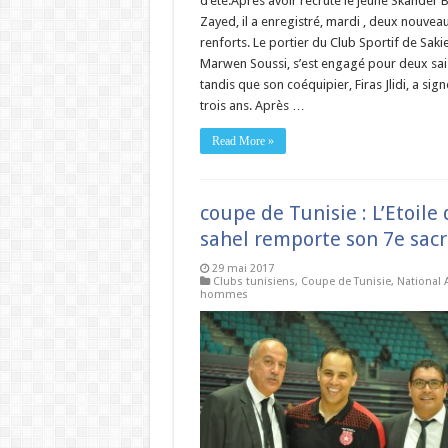
d’été.Après avoir recruté le jeune Skander 
Zayed, il a enregistré, mardi , deux nouvea
renforts. Le portier du Club Sportif de Sakiet
Marwen Soussi, s’est engagé pour deux sa
tandis que son coéquipier, Firas Jlidi, a sig
trois ans. Après …
Read More »
coupe de Tunisie : L’Etoile
sahel remporte son 7e sacr
29 mai 2017
Clubs tunisiens
,
Coupe de Tunisie
,
National 
hommes