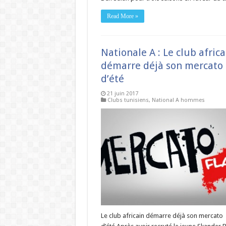
Read More »
Nationale A : Le club africa
démarre déjà son mercato
d’été
21 juin 2017
Clubs tunisiens
,
National A hommes
Le club africain démarre déjà son mercato