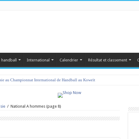
 handball
International
Calendrier
Résultat et classement
C
isie au Championnat International de Handball au Koweït
sie
/
National A hommes
(page 8)