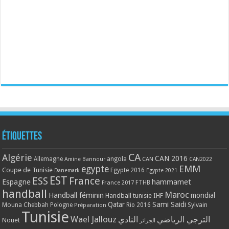
Étiquettes
CA
Algérie
CAN 2016
Allemagne
angola
CAN
Amine Bannour
CAN2022
EMM
egypte
Coupe de Tunisie
Egypte 2016
Danemark
Egypte 2021
EST
ESS
France
Espagne
hammamet
France 2017
FTHB
handball
Maroc
Handball féminin
mondial
Handball tunisie
IHF
Qatar
Sami Saidi
Mouna Chebbah
Pologne
Rio 2016
Sylvain
Préparation
Tunisie
Wael Jallouz
الترجي الرياضي
النادي
Nouet
الجزائر