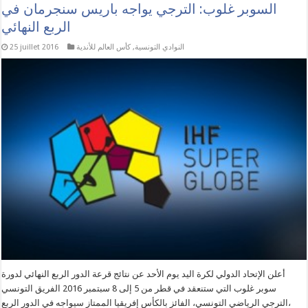
السوبر غلوب: الترجي يواجه باريس سنجرمان في
الربع النهائي
النوادي التونسية
,
كأس العالم للأندية
25 juillet 2016
أعلن الإتحاد الدولي لكرة اليد يوم الأحد عن نتائج قرعة الدور الربع النهائي لدورة
سوبر غلوب التي ستنعقد في قطر من 5 إلى 8 سبتمبر 2016 الفريق التونسي
،الترجي الرياضي التونسي، الفائز بالكأس إفريقيا الممتاز سيواجه في الدور الربع