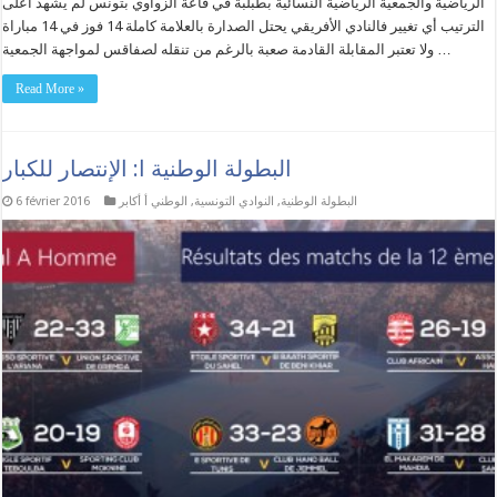
الرياضية والجمعية الرياضية النسائية بطبلبة في قاعة الزواوي بتونس لم يشهد أعلى
الترتيب أي تغيير فالنادي الأفريقي يحتل الصدارة بالعلامة كاملة 14 فوز في 14 مباراة
ولا تعتبر المقابلة القادمة صعبة بالرغم من تنقله لصفاقس لمواجهة الجمعية …
Read More »
البطولة الوطنية ا: الإنتصار للكبار
البطولة الوطنية
,
النوادي التونسية
,
الوطني أ أكابر
6 février 2016