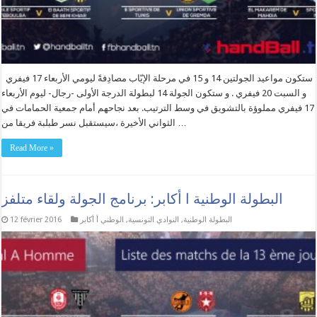
ستكون مواعيد الجولتين 14 و 15 في مرحلة الإيّاب مصادِفةً ليومي الأربعاء 17 فيفري
و السبت 20 فيفري . و ستكون الجولة 14 لبطولة الدرجة الأولى -رجال- ليوم الأربعاء
17 فيفري مملوؤة بالتشويق في وسط الترتيب. بعد نجاحهم أمام جمعية الحمامات في
الثواني الأخيرة ،سيستقبل نسر طبلبة فريقا من …
Read More »
البطولة الوطنية ا أكابر: برنامج الجولة ولقاء متلفز
البطولة الوطنية
,
النوادي التونسية
,
الوطني أ أكابر
12 février 2016