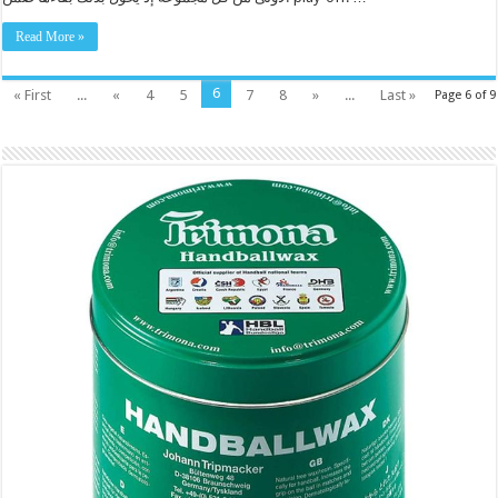
Read More »
6
« First
...
«
4
5
7
8
»
...
Last »
Page 6 of 9