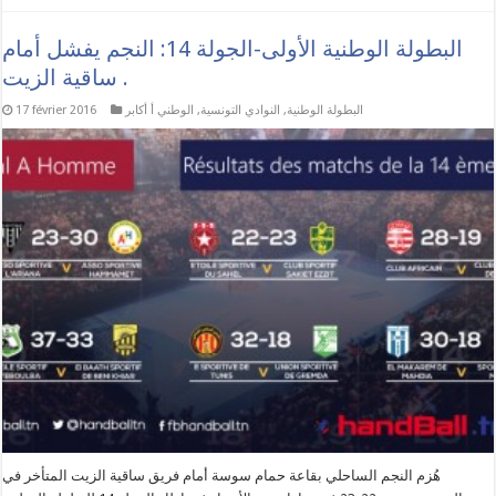
البطولة الوطنية الأولى-الجولة 14: النجم يفشل أمام
ساقية الزيت .
البطولة الوطنية
,
النوادي التونسية
,
الوطني أ أكابر
17 février 2016
هُزم النجم الساحلي بقاعة حمام سوسة أمام فريق ساقية الزيت المتأخر في