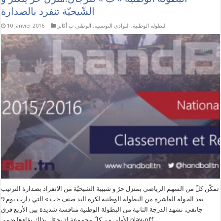
الشّيحيّة تنفرد بالصدارة
البطولة الوطنية
,
النوادي التونسية
,
الوطني ب أكابر
10 janvier 2016
تمكّن كلّ من السهم الرياضي بمنزل حرّ و شبيبة الشيحيّة من الانفراد بصدارة الترتيب
بعد الجولة العاشرة من البطولة الوطنية لكرة اليد صنف « ب » التي دارت يوم 9
جانفي. تشهد الدرجة الثانية من البطولة الوطنية منافسة شديدة بين الأربع فرق
الأولى من كلّ مجموعة إذ يخوّل بذلك بقاءها ضمن play-off. …