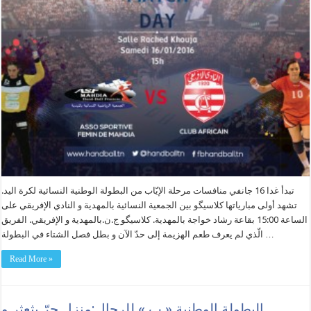
تبدأ غدا 16 جانفي منافسات مرحلة الإيّاب من البطولة الوطنية النسائية لكرة اليد.
تشهد أولى مبارياتها كلاسيگو بين الجمعية النسائية بالمهدية و النادي الإفريقي على
الساعة 15:00 بقاعة رشاد خواجة بالمهدية. كلاسيگو ج.ن.بالمهدية و الإفريقي. الفريق
الّذي لم يعرف طعم الهزيمة إلى حدّ الآن و بطل فصل الشتاء في البطولة …
Read More »
البطولة الوطنية « ب » للرجال:منزل حرّ يثعثر و