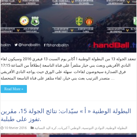
تنعقد الجولة 13 من البطولة الوطنية ا أكابر يوم السبت 13 فيفري 2016 وسيكون لقاء
النادي الأفريقي وبعث بني خيار متلفزاً على قناة التاسعة إنطلاقاً من الساعة 17:15
فرق الصدارة سيخوضون لقاءات سهلة على الورق حيث يواجه النادي الأفريقي
متصدر الترتيب بعث بني خيار، لقاء متلفز على قناة التاسعة المتحصلة …
Read More »
البطولة الوطنية « أ » سيّدات: نتائج الجولة 15، مڨرين
تفوز على طبلبة.
البطولة الوطنية
,
النوادي التونسية
,
الوطني أ كبريات
,
كرة اليد النسائية
10 février 2016