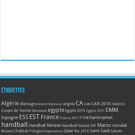
Étiquettes
CA
Algérie
CAN 2016
Allemagne
angola
CAN
Amine Bannour
CAN2022
EMM
egypte
Coupe de Tunisie
Egypte 2016
Danemark
Egypte 2021
EST
ESS
France
Espagne
hammamet
France 2017
FTHB
handball
Maroc
Handball féminin
mondial
Handball tunisie
IHF
Qatar
Sami Saidi
Mouna Chebbah
Pologne
Rio 2016
Sylvain
Préparation