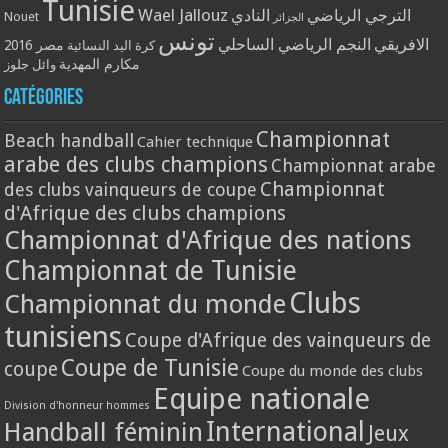
Tunisie
Wael Jallouz
الترجي الرياضي
النادي
Nouet
الجزائر
تونس
الافريقي
النجم الرياضي الساحلي
مصر 2016
كرة اليد النسائية
مكارم المهدية
وائل جلوز
Catégories
Championnat
Beach handball
Cahier technique
arabe des clubs champions
Championnat arabe
Championnat
des clubs vainqueurs de coupe
d'Afrique des clubs champions
Championnat d'Afrique des nations
Championnat de Tunisie
Clubs
Championnat du monde
tunisiens
Coupe d'Afrique des vainqueurs de
Coupe de Tunisie
coupe
Coupe du monde des clubs
Equipe nationale
Division d'honneur hommes
International
Handball féminin
Jeux