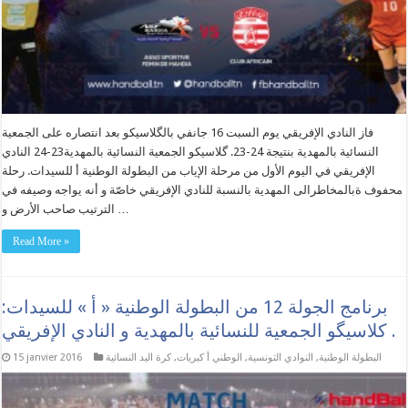
فاز النادي الإفريقي يوم السبت 16 جانفي بالگلاسيكو بعد انتصاره على الجمعية
النسائية بالمهدية بنتيجة 24-23. گلاسيكو الجمعية النسائية بالمهدية23-24 النادي
الإفريقي في اليوم الأول من مرحلة الإياب من البطولة الوطنية أ للسيدات. رحلة
محفوف ةبالمخاطرالى المهدية بالنسبة للنادي الإفريقي خاصّة و أنه يواجه وصيفه في
الترتيب صاحب الأرض و …
Read More »
برنامج الجولة 12 من البطولة الوطنية « أ » للسيدات:
كلاسيگو الجمعية للنسائية بالمهدية و النادي الإفريقي .
البطولة الوطنية
,
النوادي التونسية
,
الوطني أ كبريات
,
كرة اليد النسائية
15 janvier 2016