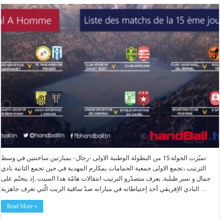
تميّزت الجولة 15 من البطولة الوطنية الاولى -رجال- بمبارتين ساخنتين في وسط
الترتيب ،تجمع الاولى جمعية الحمامات بمكارم المهدية في حين تجمع الثانية نادي
جمال و نسر طبلبة. يعرف متصدّرو الترتيب انتقالات هامّة هذا السبت .إذ يتحتّم على
النادي الإفريقي أخذ إحتياطاته في مباراته ضدّ ساقية الزيت الّتي تعرف جاهزية …
Read More »