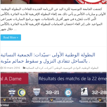
كشفت الجامعة التونسية لكرة اليد عن الرزنامة الجديدة للقاءات البطولة الوطنية
الأولى و مباريات الكأس و يأتي ذلك بعد إلغاء البطولة الإفريقية للأندية الفائزة بالگأس
الّتي كانت مُقرّرة في شهر أفريل بالحمّامات. شهِد برنامج المباريات تغييرا في
المواعيد على إثر الغاء احتضان الحمامات للبطولة الإفريقية للأندية الفائزة بالگأس
خلال شهر …
Read More »
البطولة الوطنية الأولى -سيّدات: الجمعية النسائية
بالساحل تتفادى النزول و سقوط حمائم منًوبة .
البطولة الوطنية
,
النوادي التونسية
,
الوطني أ كبريات
,
كرة اليد النسائية
30 mars 2016