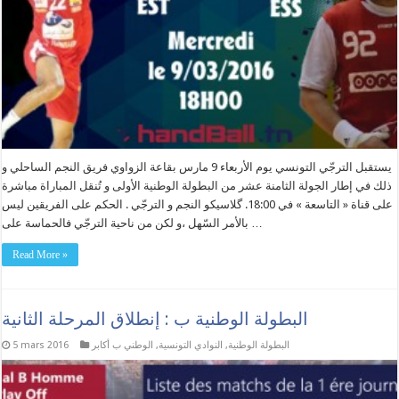
يستقبل الترجّي التونسي يوم الأربعاء 9 مارس بقاعة الزواوي فريق النجم الساحلي و
ذلك في إطار الجولة الثامنة عشر من البطولة الوطنية الأولى و تُنقل المباراة مباشرة
على قناة « التاسعة » في 18:00. گلاسيكو النجم و الترجّي . الحكم على الفريقين ليس
بالأمر السّهل ،و لكن من ناحية الترجّي فالحماسة على …
Read More »
البطولة الوطنية ب : إنطلاق المرحلة الثانية
البطولة الوطنية
,
النوادي التونسية
,
الوطني ب أكابر
5 mars 2016