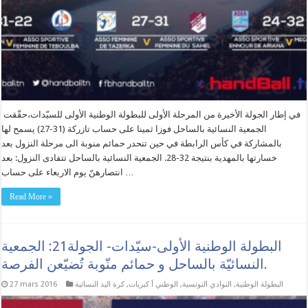
في إطار الجولة الأخيرة من المرحلة الأولى للبطولة الوطنية الأولى للسيّدات،حقّقت
الجمعية النسائية بالساحل فوزا ثمينا على حساب تازركة (31-27) يسمح لها
بالمشاركة في كأس الرابطة في حين تنحدر حمائم منوبة الى مرحلة النزول بعد
خسارتها بالمهدية بنتيجة 32-28. الجمعية النسائية بالساحل تتفادى النزول: بعد
انتصارهنّ يوم الاربعاء على حساب …
Read More »
البطولة الوطنية الأولى-سيّدات- الجولة21: الجمعية
النسائيّة بالساحل و حمائم منّوبة تُضيّعن الفرصة.
البطولة الوطنية
,
النوادي التونسية
,
الوطني أ كبريات
,
كرة اليد النسائية
27 mars 2016