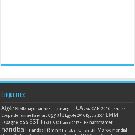
Étiquettes
CA
Algérie
CAN 2016
Allemagne
angola
CAN
Amine Bannour
CAN2022
EMM
egypte
Coupe de Tunisie
Egypte 2016
Danemark
Egypte 2021
EST
ESS
France
Espagne
hammamet
France 2017
FTHB
handball
Maroc
Handball féminin
mondial
Handball tunisie
IHF