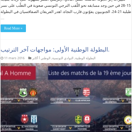
15-28 في حين وجد مسابقه نحو اللّقب الترجي التونسي صعوبة في التغلّب على نسر
طبلبة 21-24. الجنوبيون يفوّتون قارب النجاة. اهدر الفريقان الصفاقسيان في البطولة
…
Read More »
البطولة الوطنية الأولى: مواجهات آخر الترتيب.
البطولة الوطنية
,
النوادي التونسية
,
الوطني أ أكابر
11 mars 2016