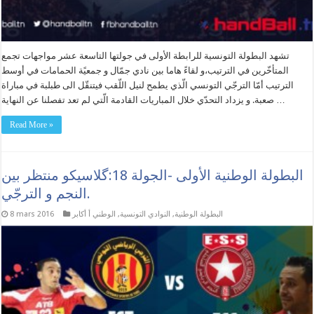
تشهد البطولة التونسية للرابطة الأولى في جولتها التاسعة عشر مواجهات تجمع
المتأخّرين في الترتيب،و لقاءً هاما بين نادي جمّال و جمعيًة الحمامات في أوسط
الترتيب أمّا الترجّي التونسي الّذي يطمح لنيل اللّقب فيتنقّل الى طبلبة في مباراة
صعبة. و يزداد التحدّي خلال المباريات القادمة الّتي لم تعد تفصلنا عن النهاية …
Read More »
البطولة الوطنية الأولى -الجولة 18:گلاسيكو منتظر بين
النجم و الترجّي.
البطولة الوطنية
,
النوادي التونسية
,
الوطني أ أكابر
8 mars 2016