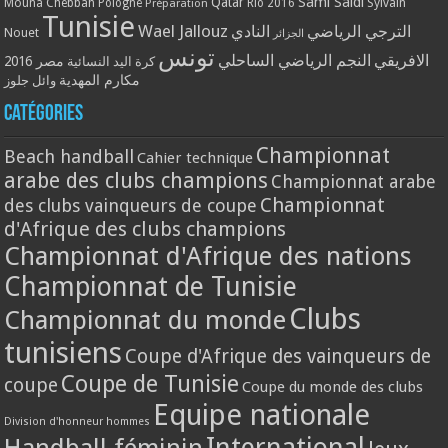
Qatar
Sami Saidi
Mouna Chebbah
Pologne
Rio 2016
Sylvain
Préparation
Tunisie
Wael Jallouz
الترجي الرياضي
النادي
Nouet
الجزائر
تونس
الافريقي
النجم الرياضي الساحلي
مصر 2016
كرة اليد النسائية
مكارم المهدية
وائل جلوز
Catégories
Championnat
Beach handball
Cahier technique
arabe des clubs champions
Championnat arabe
Championnat
des clubs vainqueurs de coupe
d'Afrique des clubs champions
Championnat d'Afrique des nations
Championnat de Tunisie
Clubs
Championnat du monde
tunisiens
Coupe d'Afrique des vainqueurs de
Coupe de Tunisie
coupe
Coupe du monde des clubs
Equipe nationale
Division d'honneur hommes