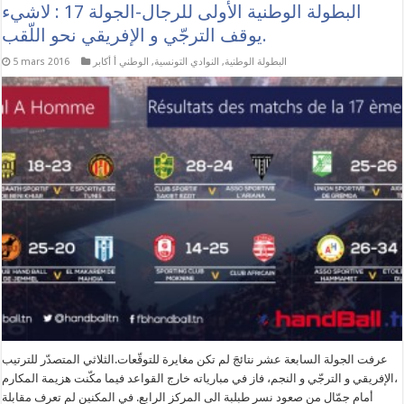
البطولة الوطنية الأولى للرجال-الجولة 17 : لاشيء
يوقف الترجّي و الإفريقي نحو اللّقب.
البطولة الوطنية
,
النوادي التونسية
,
الوطني أ أكابر
5 mars 2016
عرفت الجولة السابعة عشر نتائجَ لم تكن مغايرة للتوقّعات.الثلاثي المتصدّر للترتيب
،الإفريقي و الترجّي و النجم، فاز في مبارياته خارج القواعد فيما مكّنت هزيمة المكارم
أمام جمّال من صعود نسر طبلبة الى المركز الرابع. في المكنين لم تعرف مقابلة