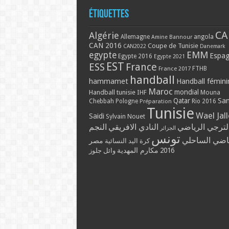
Étiquettes
CA
Algérie
Allemagne
angola
Amine Bannour
CAN 2016
Coupe de Tunisie
CAN2022
Danemark
EMM
egypte
Espa
Egypte 2016
Egypte 2021
EST
ESS
France
France 2017
FTHB
handball
hammamet
Handball fémini
Maroc
mondial
Handball tunisie
IHF
Mouna
Qatar
Sa
Chebbah
Pologne
Rio 2016
Préparation
Tunisie
Wael Jal
Saidi
Sylvain Nouet
لترجي الرياضي
النادي الافريقي
النجم
الجزائر
تونس
ياضي الساحلي
مصر
كرة اليد النسائية
2016
مكارم المهدية
وائل جلوز