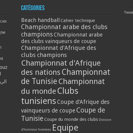
Catégories
Tweet
Beach handball
Cahier technique
CAN
Championnat arabe des clubs
gne
champions
Championnat arabe
des clubs vainqueurs de coupe
Championnat d'Afrique des
n
clubs champions
mi
Championnat d'Afrique
louz
Championnat
des nations
ا
de Tunisie
Championnat
الر
Clubs
du monde
tunisiens
Coupe d'Afrique des
Coupe de
vainqueurs de coupe
Tunisie
Coupe du monde des clubs
Division
Equipe
d'honneur hommes