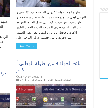
مباراة قمة الجولة 10 دربي العاصمة بين الافريقي و
الترجي اوفى بوعوده حيث دار اللقاء بنسق مرتفع جدا و
تشهد ه
التقارب بين الفريقين و لكن الذي عمل الفارق القراءة
الت
الجيد للمباراة من طرف المدرب القديم الجديد للنادي
الافرقي حافظ الزوابي و انتهى القاء بفوز الضيف
الرياض
الافريقي على خصمه الأزلي الترجي على …
قبل
Read More »
تكهنات حيث ان الفريقين متقاربان في المستوى …
نتائج الجولة 9 من بطولة الوطني أ
أكابر
برن
21 novembre 2015
البطولة الوطنية
,
النوادي التونسية
,
الوطني أ أكابر