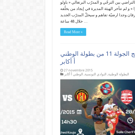
التراضي بين الترجّي و المدرّب البرتغالي « باولو
ا » و لم تتأخر الهيئة المديرة في إيجاد من يخلُفه
فان وجدا ارضيّة تفاهم و سيحلّ المدرّب الجديد
خلال 48 ساعة …
Read More »
برنامج الجولة 11 من بطولة الوطني
أ أكابر
27 novembre 2015
البطولة الوطنية
,
النوادي التونسية
,
الوطني أ أكابر