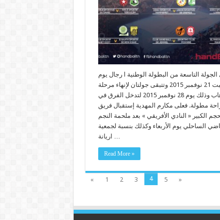
لجولة التاسعة من البطولة الوطنية ا رجال يوم
السبت 21 نوفمبر 2015 وتتبقى جولتان لإنهاء مرحلة
الذهاب وذلك يوم 28 نوفمبر 2015 لتدخل الفرق في
احة مطولة. فعلى مكارم المهدية إستقبال فريق
جم الكبير « النادي الأفريقي » بعد ملحمة النجم
اضي الساحلي يوم الأربعاء وكذلك بنسبة لجمعية
اريانة …
Read More »
4
«
1
2
3
5
»