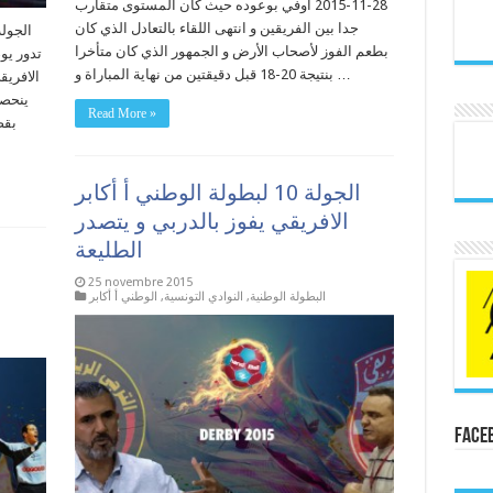
28-11-2015 أوفي بوعوده حيث كان المستوى متقارب
جدا بين الفريقين و انتهى اللقاء بالتعادل الذي كان
الجول
بطعم الفوز لأصحاب الأرض و الجمهور الذي كان متأخرا
بنتيجة 20-18 قبل دقيقتين من نهاية المباراة و …
الافريق
ينحصر
Read More »
بقص
الجولة 10 لبطولة الوطني أ أكابر
الافريقي يفوز بالدربي و يتصدر
الطليعة
25 novembre 2015
البطولة الوطنية
,
النوادي التونسية
,
الوطني أ أكابر
Face