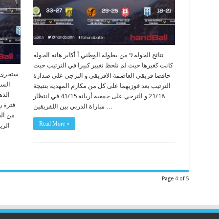
نتائج الجولة 9 من بطولة الوطني أ أكابر هاته الجولة
كانت كغيرها حيث لم نلحظ تغيير كبيرا في الترتيب حيث
ستجرى ا
حافضا فريقي العاصمة الافريقي و الترجي على صدارة
الترتيب بعد فوزيهما على كل من مكارم المهدية بنتيجة
21/18 و الترجي على جمعية أريانة 41/15 في انتظار
فترة ر
مباراة الدربي بين اللفريقين …
من الح
Read More »
الري
Page 4 of 5