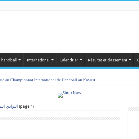
 handball
International
Calendrier
Résultat et classement
C
isie au Championnat International de Handball au Koweït
(page 4)
النوادي الت