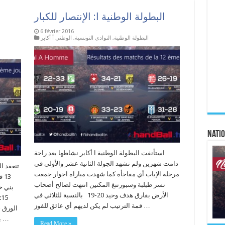
البطولة الوطنية ا: الإنتصار للكبار
6 février 2016
البطولة الوطنية
,
النوادي التونسية
,
الوطني أ أكابر
Natio
استأنفت البطولة الوطنية ا أكابر نشاطها بعد راحة
دامت شهرين ولم تشهد الجولة الثانية عشر والأولى في
مرحلة الإياب أي مفاجأة كما شهدت مباراة اجوار جمعت
نسر طبلبة وسبورتنغ المكنين انتهت لصالح أصحاب
بني خي
الأرض بفارق هدف وحيد 20-19 بالنسبة للثلاثي في
قمة الترتيب لم يكن لديهم أي عائق للفوز …
الورق 
بني خيار، لقاء متلفز على قناة التاسعة المتحصلة …
Read More »