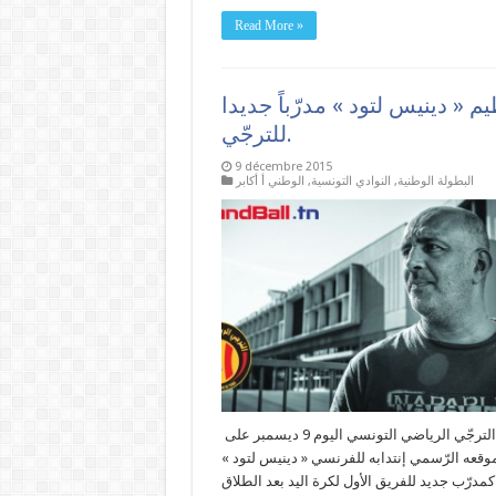
Read More »
م « دينيس لتود » مدرّباً جديدا
للترجّي.
9 décembre 2015
البطولة الوطنية
,
النوادي التونسية
,
الوطني أ أكابر
اعلن الترجّي الرياضي التونسي اليوم 9 ديسمبر على
وقعه الرّسمي إنتدابه للفرنسي « دينيس لتود »
كمدرّب جديد للفريق الأول لكرة اليد بعد الطلاق