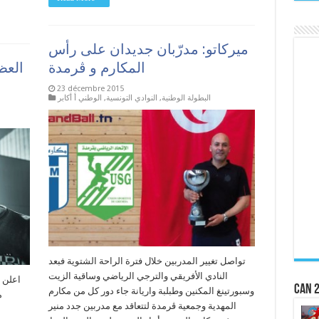
ميركاتو: مدرّبان جديدان على رأس
المكارم و ڨرمدة
العظي
23 décembre 2015
البطولة الوطنية
,
النوادي التونسية
,
الوطني أ أكابر
تواصل تغيير المدربين خلال فترة الراحة الشتوية فبعد
النادي الأفريقي والترجي الرياضي وساقية الزيت
CAN 2
وسبورتينغ المكنين وطبلبة واريانة جاء دور كل من مكارم
م
المهدية وجمعية ڨرمدة لتتعاقد مع مدربين جدد منير