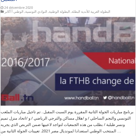
24 décembre 2020
البطولة العربية للأندية البطلة
,
البطولة الوطنية
,
النوادي التونسية
,
الوطني أ أكابر
برنامج مباريات الجولة الثانية المقررة يوم السبت المقبل . تم تاجيل مباريات الملعب
التونسي والنجم الساحلي / و /هلال مساكن والترجي الرياضي / و /اتحاد منزل تميم
ونسر طبلبة / بطلب من هذه الجمعيات لتواجد لاعبيها ضمن التربص الذي يجريه
المنتخب الوطني استعدادا لمونديال مصر 2021. تعيينات الجولة الثانية من …