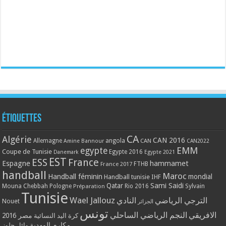
Étiquettes
CA
Algérie
CAN 2016
Allemagne
angola
CAN
Amine Bannour
CAN2022
EMM
egypte
Coupe de Tunisie
Egypte 2016
Danemark
Egypte 2021
EST
ESS
France
Espagne
hammamet
France 2017
FTHB
handball
Maroc
Handball féminin
mondial
Handball tunisie
IHF
Qatar
Sami Saidi
Mouna Chebbah
Pologne
Rio 2016
Sylvain
Préparation
Tunisie
Wael Jallouz
الترجي الرياضي
النادي
Nouet
الجزائر
تونس
الافريقي
النجم الرياضي الساحلي
مصر 2016
كرة اليد النسائية
مكارم المهدية
وائل جلوز