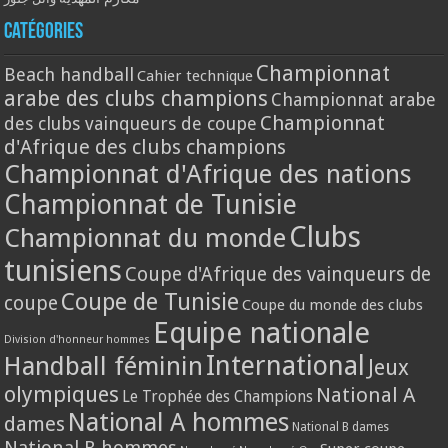
Catégories
Championnat
Beach handball
Cahier technique
arabe des clubs champions
Championnat arabe
Championnat
des clubs vainqueurs de coupe
d'Afrique des clubs champions
Championnat d'Afrique des nations
Championnat de Tunisie
Clubs
Championnat du monde
tunisiens
Coupe d'Afrique des vainqueurs de
Coupe de Tunisie
coupe
Coupe du monde des clubs
Equipe nationale
Division d'honneur hommes
International
Handball féminin
Jeux
olympiques
National A
Le Trophée des Champions
National A hommes
dames
National B dames
National B hommes