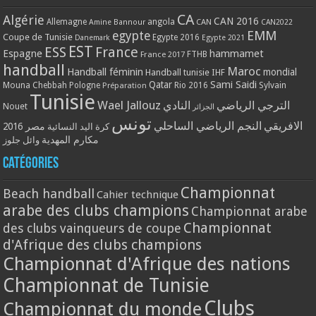
CA
Algérie
CAN 2016
Allemagne
angola
CAN
Amine Bannour
CAN2022
EMM
egypte
Coupe de Tunisie
Egypte 2016
Danemark
Egypte 2021
EST
ESS
France
Espagne
hammamet
France 2017
FTHB
handball
Maroc
Handball féminin
mondial
Handball tunisie
IHF
Qatar
Sami Saidi
Mouna Chebbah
Pologne
Rio 2016
Sylvain
Préparation
Tunisie
Wael Jallouz
الترجي الرياضي
النادي
Nouet
الجزائر
تونس
الافريقي
النجم الرياضي الساحلي
مصر 2016
كرة اليد النسائية
مكارم المهدية
وائل جلوز
Catégories
Championnat
Beach handball
Cahier technique
arabe des clubs champions
Championnat arabe
Championnat
des clubs vainqueurs de coupe
d'Afrique des clubs champions
Championnat d'Afrique des nations
Championnat de Tunisie
Clubs
Championnat du monde