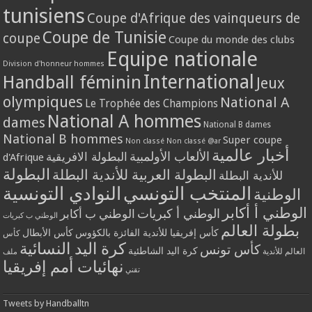
tunisiens
Coupe d'Afrique des vainqueurs de
Coupe de Tunisie
coupe
Coupe du monde des clubs
Equipe nationale
Division d'honneur hommes
International
Handball féminin
Jeux
olympiques
National A
Le Trophée des Champions
National A hommes
dames
National B dames
National B hommes
Super coupe
Non classé
Non classé @ar
أخبار عالمية
الألعاب الأولمبية
البطولة الافريقية
d'Afrique
البطولة
البطولة العربية للأندية البطلة
للأندية البطلة
المنتخب التونسي
النوادي التونسية
الوطنية
الوطني أ أكابر
الوطني أ كبريات
الوطني ب أكابر
الوطني ب كبريات
بطولة العالم
كأس إفريقيا للأندية الفائزة بالكؤوس
كأس الأبطال
كأس
كرة اليد النسائية
كأس تونس
كرة اليد الشاطئية
العالم للأندية
ملف
نهائيات أمم إفريقيا
تقني
Tweets by Handballtn