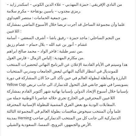
من النادي الإفريقي : حمزة المهذبي – علاء الدين الكوني – اسكندر زايد –
رمزي مجدوب – ياسين بوتفاحة – مكرم سلامة.
من جمعية الحمامات : منتصر الغيداوي.
علما وأن مجموعة الساحل قد أجرت تربصا خلال الأسبوع الماضي بمشاركة
اللاعبين :
من النجم الساحلي : ماجد حمزة – رفيق باشا – أشرف السعفي – أسامة
غشام – أنور بن عبد الله – بلال حمام – عصام رزيق
من نسر طبلبة : فاخر الواد – محمد صالح ابراهم.
من مكارم المهدية : إلياس الزمال – فارس الغول.
هذا وسيتم في الأيام القادمة الإعلان عن البرنامج النهائي لتحضيرات المنتخب
للمونديال في انتظار التأكيد النهائي لبعض الجامعات ومدربي المنتخبات
البارزة والمتأهلة لبطولة العالم في حين تأكد الى حدّ الان المشاركة في دورة
Yellow Cup بسويسرا في شهر جانفي قبل التحول للدنمارك الى جانب تربص
بإسبانيا خلال أسبوع الإتحاد الدولي بإسبانيا نهائية شهر أكتوبر القادم بمشاركة
اللاعبين المحترفين في الخارج تجري خلاله عناصرنا الوطنية جملة من
المقابلات الودية مع بعض الفرق المنتمية للبطولة الإسبانية المحترفة.
علما وأن المنتخب سيخوض منافسات بطولة العالم في المجموعة الثالثة
بمدينة Herning الدنماركية الى جانب كل من المنتخب الدنماركي صاحب
الأرض والجمهور، النرويج، النمسا، السعودية والشيلي.