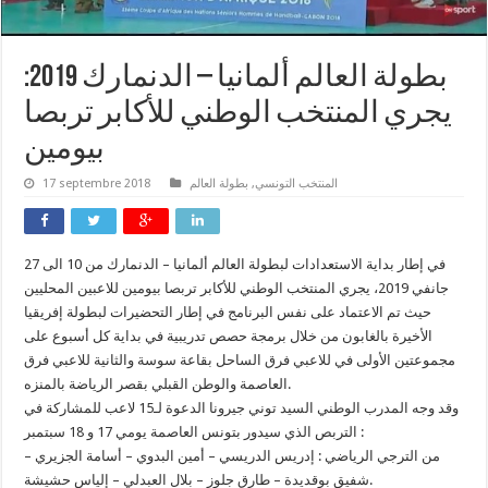
بطولة العالم ألمانيا – الدنمارك 2019:
يجري المنتخب الوطني للأكابر تربصا
بيومين
المنتخب التونسي
,
بطولة العالم
17 septembre 2018
في إطار بداية الاستعدادات لبطولة العالم ألمانيا – الدنمارك من 10 الى 27
جانفي 2019، يجري المنتخب الوطني للأكابر تربصا بيومين للاعبين المحليين
حيث تم الاعتماد على نفس البرنامج في إطار التحضيرات لبطولة إفريقيا
الأخيرة بالغابون من خلال برمجة حصص تدريبية في بداية كل أسبوع على
مجموعتين الأولى في للاعبي فرق الساحل بقاعة سوسة والثانية للاعبي فرق
العاصمة والوطن القبلي بقصر الرياضة بالمنزه.
وقد وجه المدرب الوطني السيد توني جيرونا الدعوة لـ15 لاعب للمشاركة في
التربص الذي سيدور بتونس العاصمة يومي 17 و 18 سبتمبر :
من الترجي الرياضي : إدريس الدريسي – أمين البدوي – أسامة الجزيري –
شفيق بوقديدة – طارق جلوز – بلال العبدلي – إلياس حشيشة.