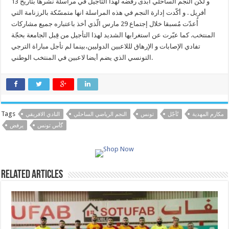
و لكن النجم الساحلي أبدى رفضه لهذا التأجيل في مراسلة نشرها بتاريخ 13
أفريل . و أكّدت إدارة النجم في هذه المراسلة انها متمسّكة بالرزنامة التي
أُعدّت مُسبقا خلال إجتماع 29 مارس الّذي أخذ باعتباره جميع مشاركات
المنتخب. كما عبّرت عن استغرابها الشديد لهذا التأجيل من قِبل الجامعة بحجّة
تفادي الإصابات و الإرهاق لللاعبين الدوليين،بينما لم تأجل مباراة الترجي
التونسي الذي يضم أيضا لاعبين في المنتخب الوطني.
Tags
مكارم المهدية
تُأجّل
تونس
النجم الرياضي الساحلي
النادي الافريقي
گأس تونس
يرفض
Related Articles