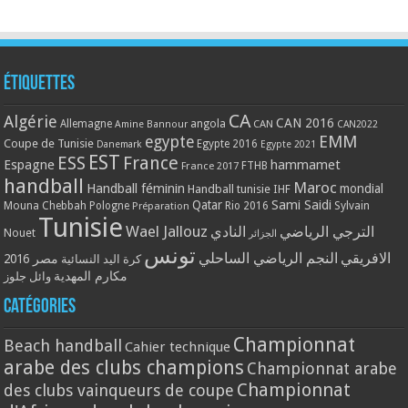
Étiquettes
CA
Algérie
CAN 2016
Allemagne
angola
CAN
Amine Bannour
CAN2022
EMM
egypte
Coupe de Tunisie
Egypte 2016
Danemark
Egypte 2021
EST
ESS
France
Espagne
hammamet
France 2017
FTHB
handball
Maroc
Handball féminin
mondial
Handball tunisie
IHF
Qatar
Sami Saidi
Mouna Chebbah
Pologne
Rio 2016
Sylvain
Préparation
Tunisie
Wael Jallouz
الترجي الرياضي
النادي
Nouet
الجزائر
تونس
الافريقي
النجم الرياضي الساحلي
مصر 2016
كرة اليد النسائية
مكارم المهدية
وائل جلوز
Catégories
Championnat
Beach handball
Cahier technique
arabe des clubs champions
Championnat arabe
Championnat
des clubs vainqueurs de coupe