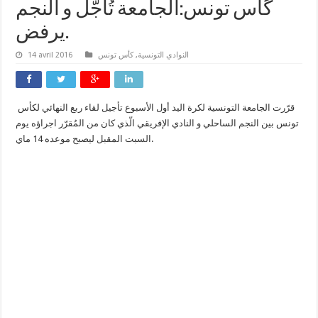
گأس تونس:الجامعة تُأجّل و النجم
يرفض.
النوادي التونسية
,
كأس تونس
14 avril 2016
قرّرت الجامعة التونسية لكرة اليد أول الأسبوع تأجيل لقاء ربع النهائي لكأس
تونس بين النجم الساحلي و النادي الإفريقي الّذي كان من المُقرّر اجراؤه يوم
السبت المقبل ليصبح موعده 14 ماي.