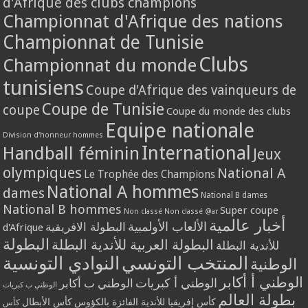
d'Afrique des clubs champions
Championnat d'Afrique des nations
Championnat de Tunisie
Clubs
Championnat du monde
tunisiens
Coupe d'Afrique des vainqueurs de
Coupe de Tunisie
coupe
Coupe du monde des clubs
Equipe nationale
Division d'honneur hommes
International
Handball féminin
Jeux
olympiques
National A
Le Trophée des Champions
National A hommes
dames
National B dames
National B hommes
Super coupe
Non classé
Non classé @ar
أخبار عالمية
الألعاب الأولمبية
البطولة الافريقية
d'Afrique
البطولة
البطولة العربية للأندية البطلة
للأندية البطلة
المنتخب التونسي
النوادي التونسية
الوطنية
الوطني أ أكابر
الوطني أ كبريات
الوطني ب أكابر
الوطني ب كبريات
بطولة العالم
كأس إفريقيا للأندية الفائزة بالكؤوس
كأس الأبطال
كأس