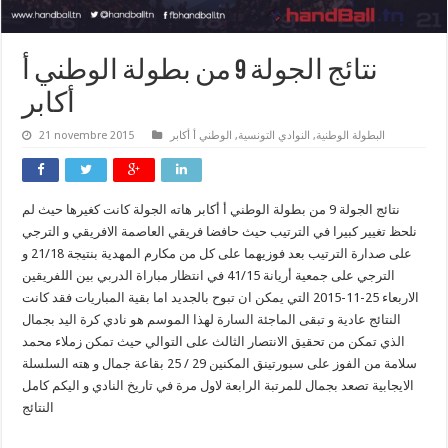
نتائج الجولة 9 من بطولة الوطني أ
أكابر
البطولة الوطنية
,
النوادي التونسية
,
الوطني أ أكابر
21 novembre 2015
نتائج الجولة 9 من بطولة الوطني أ أكابر هاته الجولة كانت كغيرها حيث لم
نلحظ تغيير كبيرا في الترتيب حيث حافضا فريقي العاصمة الافريقي و الترجي
على صدارة الترتيب بعد فوزيهما على كل من مكارم المهدية بنتيجة 21/18 و
الترجي على جمعية أريانة 41/15 في انتظار مباراة الدربي بين اللفريقين
الاربعاء 25-11-2015 التي يمكن ان تبوح بالجديد اما بقية المباريات فقد كانت
النتائج عادية و تبقى الماجئة السارة لهذا الموسم هو نادي كرة اليد بجمال
الذي تمكن من تحقيق الانتصار الثالث على التوالي حيث تمكن زملاء محمد
سلامة من الفوز على سبورتينق المكنين 29 / 25 بقاعة جمال و هته السلسلة
الايجابية تصعد بجمال للمرتبة الرابعة لاول مرة في تاريخ النادي و اليكم كامل
النتائج