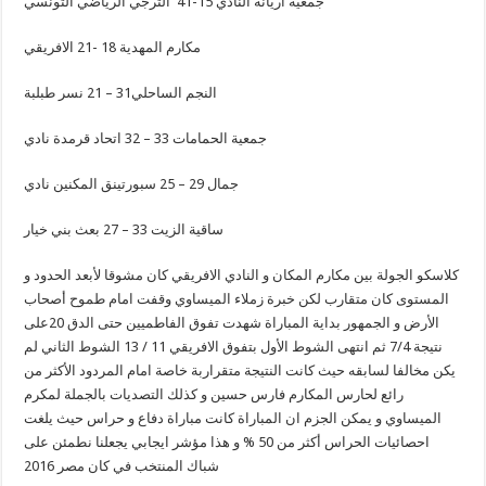
جمعية أريانة النادي 15-41 الترجي الرياضي التونسي
مكارم المهدية 18 -21 الافريقي
النجم الساحلي31 – 21 نسر طبلبة
جمعية الحمامات 33 – 32 اتحاد قرمدة نادي
جمال 29 – 25 سبورتينق المكنين نادي
ساقية الزيت 33 – 27 بعث بني خيار
كلاسكو الجولة بين مكارم المكان و النادي الافريقي كان مشوقا لأبعد الحدود و
المستوى كان متقارب لكن خبرة زملاء الميساوي وقفت امام طموح أصحاب
الأرض و الجمهور بداية المباراة شهدت تفوق الفاطميين حتى الدق 20على
نتيجة 7/4 ثم انتهى الشوط الأول بتفوق الافريقي 11 / 13 الشوط الثاني لم
يكن مخالفا لسابقه حيث كانت النتيجة متقراربة خاصة امام المردود الأكثر من
رائع لحارس المكارم فارس حسين و كذلك التصديات بالجملة لمكرم
الميساوي و يمكن الجزم ان المباراة كانت مباراة دفاع و حراس حيث يلغت
احصائيات الحراس أكثر من 50 % و هذا مؤشر ايجابي يجعلنا نطمئن على
شباك المنتخب في كان مصر 2016