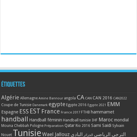
Étiquettes
CA
Algérie
CAN 2016
Allemagne
angola
CAN
Amine Bannour
CAN2022
EMM
egypte
Coupe de Tunisie
Egypte 2016
Danemark
Egypte 2021
EST
ESS
France
Espagne
hammamet
France 2017
FTHB
handball
Maroc
Handball féminin
mondial
Handball tunisie
IHF
Qatar
Sami Saidi
Mouna Chebbah
Pologne
Rio 2016
Sylvain
Préparation
Tunisie
Wael Jallouz
الترجي الرياضي
النادي
Nouet
الجزائر