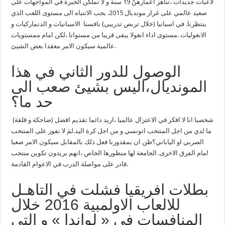
لاعبات جديدات ،تناهز اعمارهنّ 19 سنة و لا تملكن الخبرة في المواجهات على
صعيد عالمي على غرار مونديال 2015. يجب الانتباه الى مستوى اللعب الذي
ينتظرنا. في اسبانيا (خلال تربص تدريبي) نافسنا الاسبانيات و الدنماركيات و
الانغوليات .مستوى اداء انغولا يبقى قريبا من مستوانا ،لكن امام ممستويات
عالمية سيكون الامر معقدا بعض الشيئ.
الوصول للدور الثاني في هذا
المونديال،اليس بشيئ صعب الى
حد ما؟
(ضاحكة و قلقة) شخصيا انا لا افكر في الاعتزال عالميا ،اريد دائما تقديم افضل
ما لدي من اجل المنتخب اتونسي و من اجل كرة اليد.لمَ لا نفوز على المنتخب
الصربي او الياباني؟ظن ان بمقدورنا فعل ذلك بالمقابل سيكون الامر صعبا
امام الفرق الاخرى. الجامعة لها منظورها الخاص ،انهم يريدون تكوين منتخب
قادر على مواصلة الدرب في الاعوام القادمة.
بطلات افريقيا فشلت في التاهـل
للالعاب الاولمبية 2016 خلال
المنافسات في « لواندا » و التي