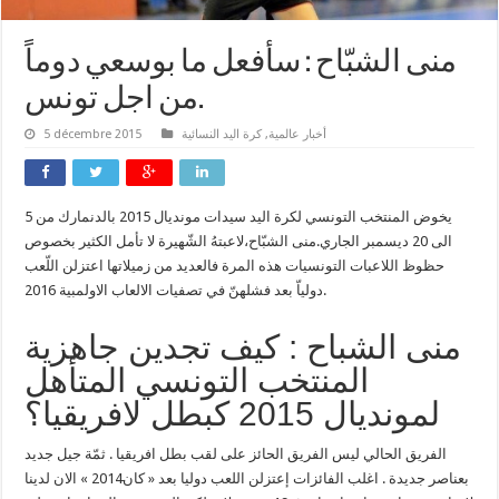
منى الشبّاح : سأفعل ما بوسعي دوماً
من اجل تونس.
أخبار عالمية
,
كرة اليد النسائية
5 décembre 2015
يخوض المنتخب التونسي لكرة اليد سيدات مونديال 2015 بالدنمارك من 5
الى 20 ديسمبر الجاري.منى الشبّاح،لاعبتهُ الشّهيرة لا تأمل الكثير بخصوص
حظوظ اللاعبات التونسيات هذه المرة فالعديد من زميلاتها اعتزلن اللّعب
دولياّ بعد فشلهنّ في تصفيات الالعاب الاولمبية 2016.
منى الشباح : كيف تجدين جاهزية
المنتخب التونسي المتأهل
لمونديال 2015 كبطل لافريقيا؟
الفريق الحالي ليس الفريق الحائز على لقب بطل افريقيا . ثمّة جيل جديد
بعناصر جديدة . اغلب الفائزات إعتزلن اللعب دوليا بعد « كان2014 » الان لدينا