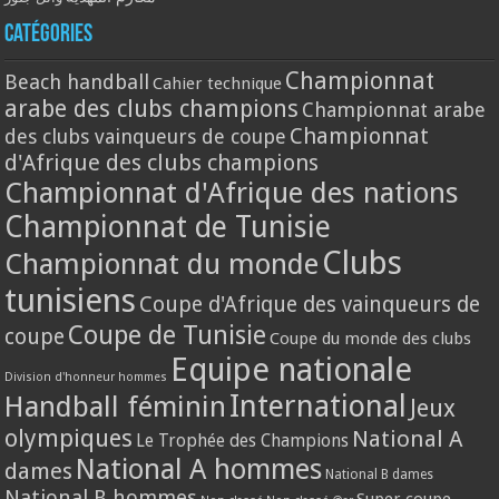
Catégories
Championnat
Beach handball
Cahier technique
arabe des clubs champions
Championnat arabe
Championnat
des clubs vainqueurs de coupe
d'Afrique des clubs champions
Championnat d'Afrique des nations
Championnat de Tunisie
Clubs
Championnat du monde
tunisiens
Coupe d'Afrique des vainqueurs de
Coupe de Tunisie
coupe
Coupe du monde des clubs
Equipe nationale
Division d'honneur hommes
International
Handball féminin
Jeux
olympiques
National A
Le Trophée des Champions
National A hommes
dames
National B dames
National B hommes