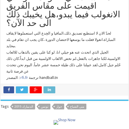
اقيمت على مقاس الفريق
الانغولب فيما يبدو،هل يخيبك ذلك
الى حد الآن؟
لحدّ الان لا استطيع تصديق ذلك،المافيا و الخِدع التي استعملوها لايقاف
المباراة.انغولا فعلت ما بوسعها لاحتضان الدورة ،كان يجب ان تقام في بلد
محايد.
الجيل الذي اتحدث عنه هو جيلي انا، لو كنا على يقين بالذهاب للالعاب
الاولمبية،لكنا جاهزات بالفعل.لم نخض الالعاب الاولمبية من قبل ابداً.كان ذلك
حُلم جيل كامل،لقد عمِلنا على ذلك طيلة خمسة عشر عاماً. اليوم نحن نتحدث
عن فرصة ثانية
ترجمة handball.tn
fr
rfi.
المصدر :
Tags
منى الشباح
حوار
تونس
الدنمارك 2015