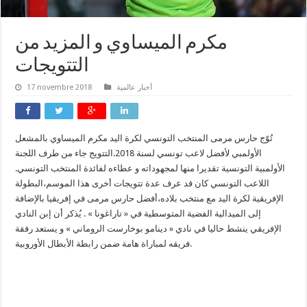
مكرم الميساوي و المزيد من
التتويجات
17 novembre 2018
أخبار عالمية
تُوّج حارس مرمى المنتخب التونسي لكرة اليد مكرم الميساوي بالمشعل
الأولمبي لأفضل لاعب تونسي لسنة 2018.التتويج جاء من طرف اللجنة
الأولمبية التونسية تقديرا منها لمجهوداته و عطاءه لفائدة المنتخب التونسي.
اللاعب التونسي كان قد عرف عدة تتويجات أخرى هذا الموسم،البطولة
الإفريقية لكرة اليد مع منتخب بلاده،أفضل حارس مرمى في إفريقيا بالإضافة
إلى الميدالية الفضية المتوسطية في « تاراغونا » . يُذكر أن إبن النادي
الإفريقي ينشط حاليا في نادي « دينامو بوخارست الروماني » و يستعد رفقة
فريقه لمباراة هامة ضمن رابطة الأبطال الأوروبية.