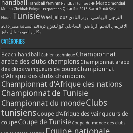
handball
Maroc
Handball féminin
mondial
Handball tunisie
IHF
Qatar
Sami Saidi
Mouna Chebbah
Pologne
Rio 2016
Sylvain
Préparation
Tunisie
Wael Jallouz
الترجي الرياضي
النادي
Nouet
الجزائر
تونس
الافريقي
النجم الرياضي الساحلي
مصر 2016
كرة اليد النسائية
مكارم المهدية
وائل جلوز
Catégories
Championnat
Beach handball
Cahier technique
arabe des clubs champions
Championnat arabe
Championnat
des clubs vainqueurs de coupe
d'Afrique des clubs champions
Championnat d'Afrique des nations
Championnat de Tunisie
Clubs
Championnat du monde
tunisiens
Coupe d'Afrique des vainqueurs de
Coupe de Tunisie
coupe
Coupe du monde des clubs
Equipe nationale