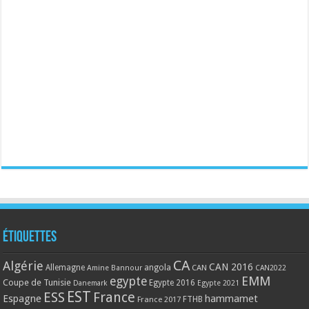
Étiquettes
CA
Algérie
CAN 2016
Allemagne
angola
CAN
Amine Bannour
CAN2022
EMM
egypte
Coupe de Tunisie
Egypte 2016
Danemark
Egypte 2021
EST
ESS
France
Espagne
hammamet
France 2017
FTHB