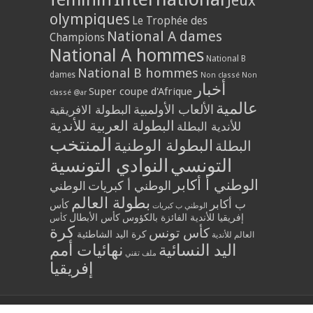
Jeux
olympiques
Le Trophée des
National A dames
Champions
National A hommes
National B
National B hommes
dames
Non classé
Non
أخبار
Super coupe d'Afrique
classé @ar
عالمية
الألعاب الأولمبية
البطولة الافريقية
البطولة العربية للأندية
للأندية البطلة
المنتخب
البطولة الوطنية
البطلة
التونسي
النوادي التونسية
الوطني أ أكابر
الوطني أ كبريات
الوطني
بطولة العالم
ب أكابر
كأس
الوطني ب كبريات
إفريقيا للأندية الفائزة بالكؤوس
كأس الأبطال
كأس
كرة
كأس تونس
كرة اليد الشاطئية
العالم للأندية
اليد النسائية
نهائيات أمم
ملف تقني
إفريقيا