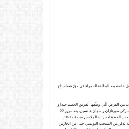
ول خاصة بعد البطاقة الحمراء في حقّ عصام تاج
لعديد من الفرص الّتي وظّفها الفريق الخصم جيدا و
سجّل الكثير من الأهداف بالهجومات المعاكسة كان أبطالها الثنائي الدنماركي مورتازان و سڥان هانسين. بعد مرور 22
دقيقة من عمر المباراة كان الفارق 7 أهداف لِيَظلّ على ما هو عليه الى حين العودة لحجرات الملابس بنتيجة 17-10.
ومة تُذكر من المنتخب التونسي حتى من الحارس