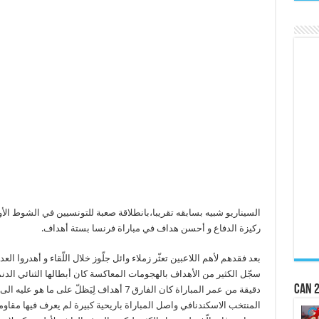
السيناريو شبيه بسابقه تقريبا،بانطلاقة صعبة للتونسيين في الشوط الأ
ركيزة الدفاع و أحسن هداف في مباراة فرنسا بستة أهداف.
بعد فقدهم لأهم اللاعبين تعثّر زملاء وائل جلّوز خلال اللّقاء و أهدروا ا
CAN 2
المنتخب الاسكندنافي واصل المباراة باريحية كبيرة لم يعرف فيها مقا