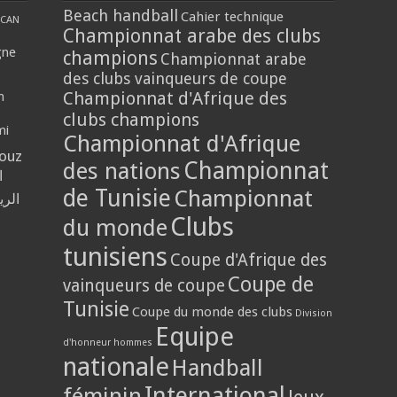
Beach handball
Cahier technique
CAN
Championnat arabe des clubs
gne
champions
Championnat arabe
des clubs vainqueurs de coupe
Championnat d'Afrique des
n
clubs champions
mi
Championnat d'Afrique
louz
Championnat
des nations
ا
de Tunisie
Championnat
الر
Clubs
du monde
tunisiens
Coupe d'Afrique des
Coupe de
vainqueurs de coupe
Tunisie
Coupe du monde des clubs
Division
Equipe
d'honneur hommes
nationale
Handball
International
féminin