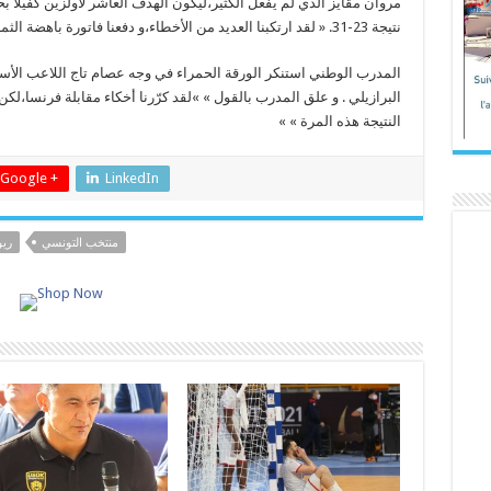
مروان مڨايز الّذي لم يفعل الكثير،ليكون الهدف العاشر لأولزين كفيلا ب
نتيجة 23-31. « لقد ارتكبنا العديد من الأخطاء،و دفعنا فاتورة باهضة الثمن » علّق الزوابي.
المدرب الوطني استنكر الورقة الحمراء في وجه عصام تاج اللاعب الأ
البرازيلي . و علق المدرب بالقول » »لقد كرّرنا أخكاء مقابلة فرنسا،لكن 
النتيجة هذه المرة » »
Google +
LinkedIn
منتخب التونسي
ريو016