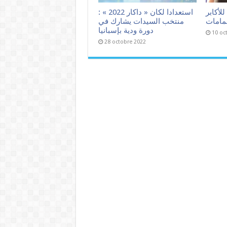
لأكابر
استعدادا لكان « داكار 2022 » :
حمامات
منتخب السيدات يشارك في
دورة ودية بإسبانيا
10 oc
28 octobre 2022