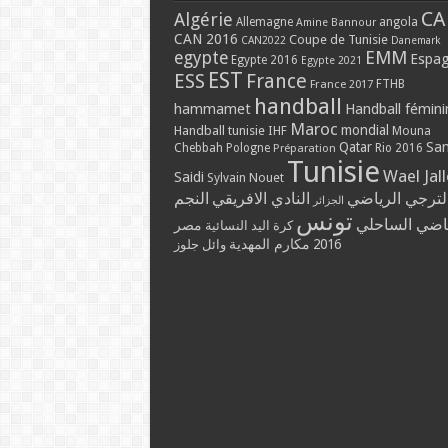
CA
Algérie
Allemagne
angola
Amine Bannour
CAN 2016
Coupe de Tunisie
CAN2022
Danemark
EMM
egypte
Espa
Egypte 2016
Egypte 2021
EST
ESS
France
France 2017
FTHB
handball
hammamet
Handball fémini
Maroc
mondial
Handball tunisie
IHF
Mouna
Qatar
Sa
Chebbah
Pologne
Rio 2016
Préparation
Tunisie
Wael Jal
Saidi
Sylvain Nouet
لترجي الرياضي
النادي الافريقي
النجم
الجزائر
تونس
ياضي الساحلي
مصر
كرة اليد النسائية
2016
مكارم المهدية
وائل جلوز