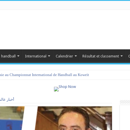
 handball
International
Calendrier
Résultat et classement
C
isie au Championnat International de Handball au Koweït
أخبار عالم