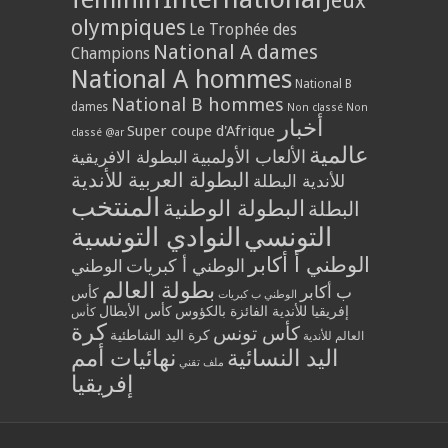
Jeux
olympiques
Le Trophée des
National A dames
Champions
National A hommes
National B
National B hommes
dames
Non classé
Non
أخبار
Super coupe d'Afrique
classé @ar
عالمية
الألعاب الأولمبية
البطولة الافريقية
البطولة العربية للأندية
للأندية البطلة
المنتخب
البطولة الوطنية
البطلة
التونسي
النوادي التونسية
الوطني أ أكابر
الوطني أ كبريات
الوطني
بطولة العالم
ب أكابر
كأس
الوطني ب كبريات
إفريقيا للأندية الفائزة بالكؤوس
كأس الأبطال
كأس
كرة
كأس تونس
كرة اليد الشاطئية
العالم للأندية
اليد النسائية
نهائيات أمم
ملف تقني
إفريقيا