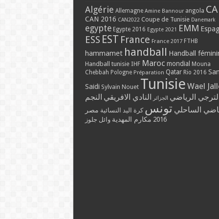
CA
Algérie
Allemagne
angola
Amine Bannour
CAN 2016
Coupe de Tunisie
CAN2022
Danemark
EMM
egypte
Espa
Egypte 2016
Egypte 2021
EST
ESS
France
France 2017
FTHB
handball
hammamet
Handball fémini
Maroc
mondial
Handball tunisie
IHF
Mouna
Qatar
Sa
Chebbah
Pologne
Rio 2016
Préparation
Tunisie
Wael Jal
Saidi
Sylvain Nouet
لترجي الرياضي
النادي الافريقي
النجم
الجزائر
تونس
ياضي الساحلي
مصر
كرة اليد النسائية
مكارم المهدية
2016
وائل جلوز