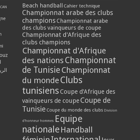
Beach handball
Cahier technique
CAN
Championnat arabe des clubs
gne
champions
Championnat arabe
des clubs vainqueurs de coupe
Championnat d'Afrique des
n
clubs champions
mi
Championnat d'Afrique
louz
Championnat
des nations
ا
de Tunisie
Championnat
الر
Clubs
du monde
tunisiens
Coupe d'Afrique des
Coupe de
vainqueurs de coupe
Tunisie
Coupe du monde des clubs
Division
Equipe
d'honneur hommes
nationale
Handball
International
féminin