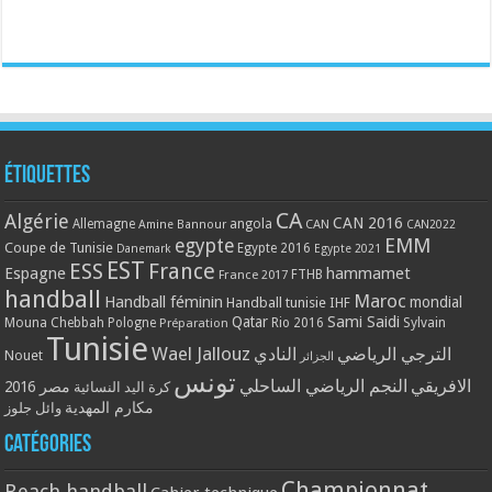
Étiquettes
CA
Algérie
CAN 2016
Allemagne
angola
CAN
Amine Bannour
CAN2022
EMM
egypte
Coupe de Tunisie
Egypte 2016
Danemark
Egypte 2021
EST
ESS
France
Espagne
hammamet
France 2017
FTHB
handball
Maroc
Handball féminin
mondial
Handball tunisie
IHF
Qatar
Sami Saidi
Mouna Chebbah
Pologne
Rio 2016
Sylvain
Préparation
Tunisie
Wael Jallouz
الترجي الرياضي
النادي
Nouet
الجزائر
تونس
الافريقي
النجم الرياضي الساحلي
مصر 2016
كرة اليد النسائية
مكارم المهدية
وائل جلوز
Catégories
Championnat
Beach handball