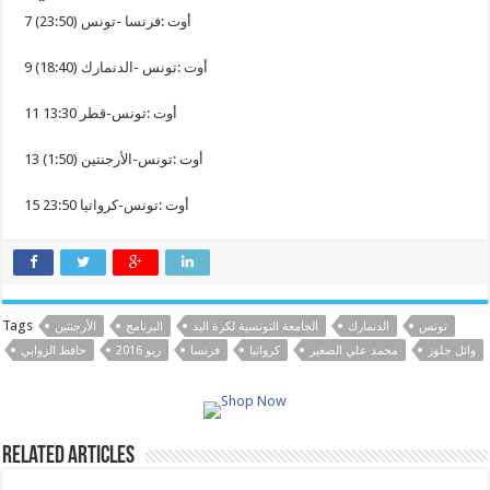
7 أوت :فرنسا -تونس (23:50)
9 أوت :تونس -الدنمارك (18:40)
11 أوت :تونس-قطر 13:30
13 أوت :تونس-الأرجنتين (1:50)
15 أوت :تونس-كرواتيا 23:50
Tags
تونس
الدنمارك
الجامعة التونسية لكرة اليد
البرنامج
الأرجنتين
وائل جلوز
محمد علي الصغير
كرواتيا
فرنسا
ريو 2016
حافظ الزوابي
Related Articles