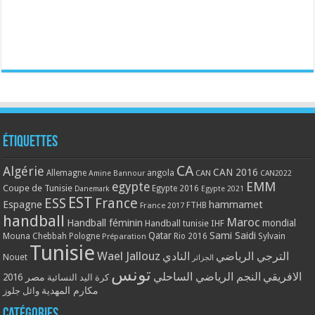
Étiquettes
CA
Algérie
CAN 2016
Allemagne
angola
CAN
Amine Bannour
CAN2022
EMM
egypte
Coupe de Tunisie
Egypte 2016
Danemark
Egypte 2021
EST
ESS
France
Espagne
hammamet
France 2017
FTHB
handball
Maroc
Handball féminin
mondial
Handball tunisie
IHF
Qatar
Sami Saidi
Mouna Chebbah
Pologne
Rio 2016
Sylvain
Préparation
Tunisie
Wael Jallouz
الترجي الرياضي
النادي
Nouet
الجزائر
تونس
الافريقي
النجم الرياضي الساحلي
مصر 2016
كرة اليد النسائية
مكارم المهدية
وائل جلوز
Catégories