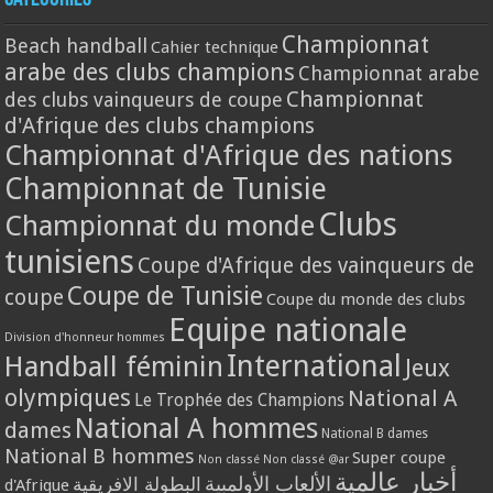
Championnat
Beach handball
Cahier technique
arabe des clubs champions
Championnat arabe
Championnat
des clubs vainqueurs de coupe
d'Afrique des clubs champions
Championnat d'Afrique des nations
Championnat de Tunisie
Clubs
Championnat du monde
tunisiens
Coupe d'Afrique des vainqueurs de
Coupe de Tunisie
coupe
Coupe du monde des clubs
Equipe nationale
Division d'honneur hommes
International
Handball féminin
Jeux
olympiques
National A
Le Trophée des Champions
National A hommes
dames
National B dames
National B hommes
Super coupe
Non classé
Non classé @ar
أخبار عالمية
الألعاب الأولمبية
البطولة الافريقية
d'Afrique