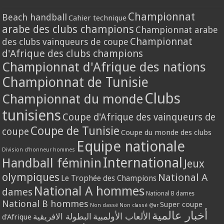
Championnat
Beach handball
Cahier technique
arabe des clubs champions
Championnat arabe
Championnat
des clubs vainqueurs de coupe
d'Afrique des clubs champions
Championnat d'Afrique des nations
Championnat de Tunisie
Clubs
Championnat du monde
tunisiens
Coupe d'Afrique des vainqueurs de
Coupe de Tunisie
coupe
Coupe du monde des clubs
Equipe nationale
Division d'honneur hommes
International
Handball féminin
Jeux
olympiques
National A
Le Trophée des Champions
National A hommes
dames
National B dames
National B hommes
Super coupe
Non classé
Non classé @ar
أخبار عالمية
الألعاب الأولمبية
البطولة الافريقية
d'Afrique