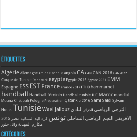
Étiquettes
CA
Algérie
CAN 2016
Allemagne
angola
CAN
Amine Bannour
CAN2022
EMM
egypte
Coupe de Tunisie
Egypte 2016
Danemark
Egypte 2021
EST
ESS
France
Espagne
hammamet
France 2017
FTHB
handball
Maroc
Handball féminin
mondial
Handball tunisie
IHF
Qatar
Sami Saidi
Mouna Chebbah
Pologne
Rio 2016
Sylvain
Préparation
Tunisie
Wael Jallouz
الترجي الرياضي
النادي
Nouet
الجزائر
تونس
الافريقي
النجم الرياضي الساحلي
مصر 2016
كرة اليد النسائية
مكارم المهدية
وائل جلوز
Catégories