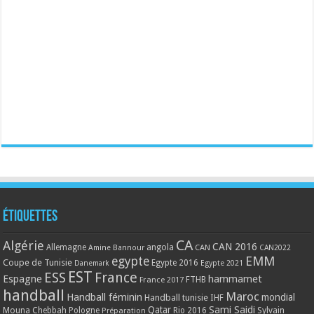
Étiquettes
CA
Algérie
CAN 2016
Allemagne
angola
CAN
Amine Bannour
CAN2022
EMM
egypte
Coupe de Tunisie
Egypte 2016
Danemark
Egypte 2021
EST
ESS
France
Espagne
hammamet
France 2017
FTHB
handball
Maroc
Handball féminin
mondial
Handball tunisie
IHF
Qatar
Sami Saidi
Mouna Chebbah
Pologne
Rio 2016
Sylvain
Préparation