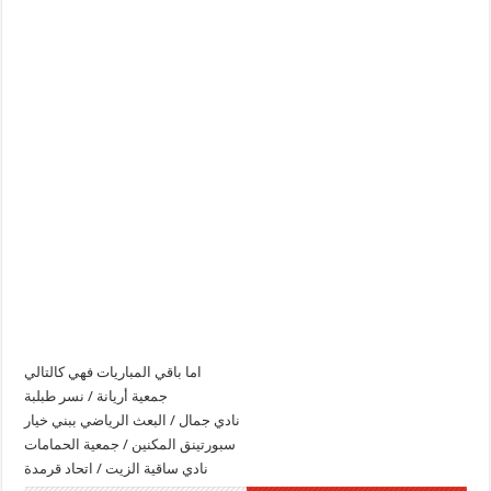
اما باقي المباريات فهي كالتالي
جمعية أريانة / نسر طبلبة
نادي جمال / البعث الرياضي ببني خيار
سبورتينق المكنين / جمعية الحمامات
نادي ساقية الزيت / اتحاد قرمدة