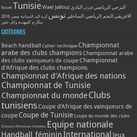
Tunisie
Wael Jallouz
الترجي الرياضي
النادي
Nouet
الجزائر
تونس
الافريقي
النجم الرياضي الساحلي
مصر 2016
كرة اليد النسائية
مكارم المهدية
وائل جلوز
Catégories
Championnat
Beach handball
Cahier technique
arabe des clubs champions
Championnat arabe
Championnat
des clubs vainqueurs de coupe
d'Afrique des clubs champions
Championnat d'Afrique des nations
Championnat de Tunisie
Clubs
Championnat du monde
tunisiens
Coupe d'Afrique des vainqueurs de
Coupe de Tunisie
coupe
Coupe du monde des clubs
Equipe nationale
Division d'honneur hommes
International
Handball féminin
Jeux