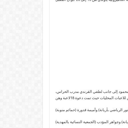
ن محمود إلى جانب لطفي القرندي مدرب الحراس،
انة) وجواهر المؤدب (الجمعية النسائية بالمهدية)