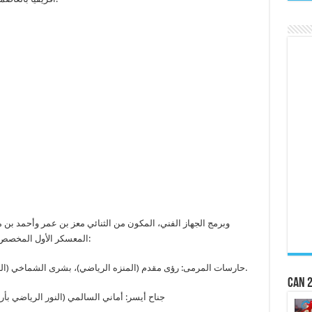
وبرمج الجهاز الفني، المكون من الثنائي معز بن عمر وأحمد ب
المعسكر الأول المخصص للاعبات المحليات حيث تمت دعوة 18لاعبة وهن:
حارسات المرمى: رؤى مقدم (المنزه الرياضي)، بشرى الشماخي (النور الرياضي بأريانة) وأميمة قدورة (حمائم منوبة).
CAN 2
جناح أيسر: أماني السالمي (النور الرياضي بأري