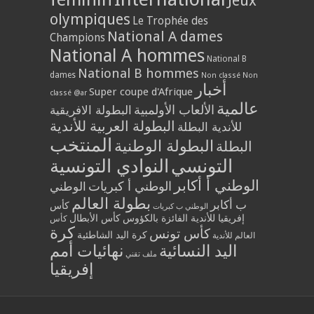
Jeux
olympiques
Le Trophée des
National A dames
Champions
National A hommes
National B
National B hommes
dames
Non classé
Non
أخبار
Super coupe d'Afrique
classé @ar
عالمية
الألعاب الأولمبية
البطولة الافريقية
البطولة العربية للأندية
للأندية البطلة
المنتخب
البطولة الوطنية
البطلة
التونسي
النوادي التونسية
الوطني أ أكابر
الوطني أ كبريات
الوطني
بطولة العالم
ب أكابر
كأس
الوطني ب كبريات
إفريقيا للأندية الفائزة بالكؤوس
كأس الأبطال
كأس
كرة
كأس تونس
كرة اليد الشاطئية
العالم للأندية
اليد النسائية
نهائيات أمم
ملف تقني
إفريقيا