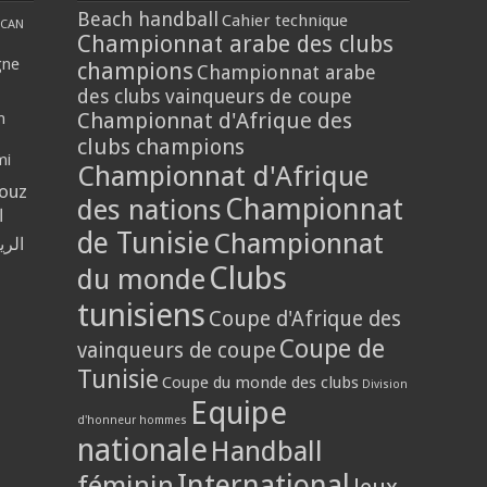
Beach handball
Cahier technique
CAN
Championnat arabe des clubs
gne
champions
Championnat arabe
des clubs vainqueurs de coupe
Championnat d'Afrique des
n
clubs champions
mi
Championnat d'Afrique
louz
Championnat
des nations
ا
de Tunisie
Championnat
الر
Clubs
du monde
tunisiens
Coupe d'Afrique des
Coupe de
vainqueurs de coupe
Tunisie
Coupe du monde des clubs
Division
Equipe
d'honneur hommes
nationale
Handball
International
féminin