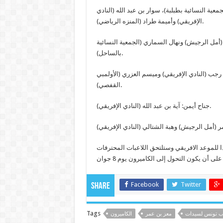
عية النسائية بطبلبة)، سوار بن عبد الله (النادي
الإفريقي) وأميمة طراد (المنزه الرياضي).
 (أمل الرجيش) ونهال السماري (الجمعية النسائية
بالساحل).
 رجب (النادي الإفريقي) وميسم العزري (الأولمبي
القفصي).
جناح أيمن: آية بن عبد الله (النادي الإفريقي).
للموعد الافريقي وستلتحق اللاعبات المحترفات
Facebook
Twitter
Share
Tags
ب تونس لسيدات
معز بن عمر
الكاميرون