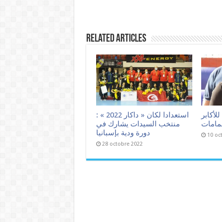
Related Articles
لأكابر
استعدادا لكان « داكار 2022 » :
حمامات
منتخب السيدات يشارك في
دورة ودية بإسبانيا
10 oc
28 octobre 2022