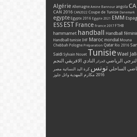
CA
Algérie
Allemagne
angola
Amine Bannour
CAN 2016
Coupe de Tunisie
CAN2022
Danemark
EMM
egypte
Espa
Egypte 2016
Egypte 2021
EST
ESS
France
France 2017
FTHB
handball
hammamet
Handball fémini
Maroc
mondial
Handball tunisie
IHF
Mouna
Qatar
Sa
Chebbah
Pologne
Rio 2016
Préparation
Tunisie
Wael Jal
Saidi
Sylvain Nouet
لترجي الرياضي
النادي الافريقي
النجم
الجزائر
تونس
ياضي الساحلي
مصر
كرة اليد النسائية
2016
مكارم المهدية
وائل جلوز