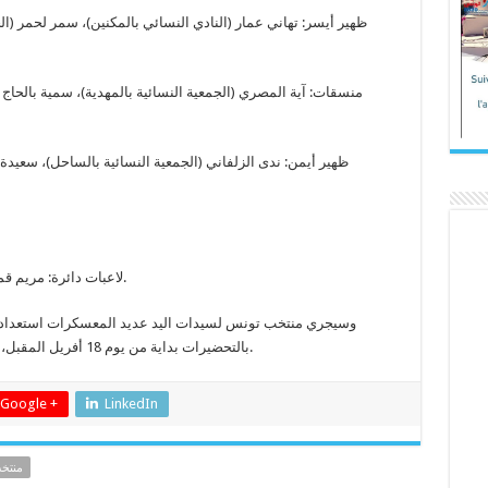
ظهير أيسر: تهاني عمار (النادي النسائي بالمكنين)، سمر لحمر (الجم
منسقات: آية المصري (الجمعية النسائية بالمهدية)، سمية بالحاج
ظهير أيمن: ندى الزلفاني (الجمعية النسائية بالساحل)، سعيدة
لاعبات دائرة: مريم قمر (أمل الرجيش) وهبة الشتالي (النادي الإفريقي).
وسيجري منتخب تونس لسيدات اليد عديد المعسكرات استعدادا 
بالتحضيرات بداية من يوم 18 أفريل المقبل، على أن يكون التحول إلى الكاميرون يوم 8 جوان.
Google +
LinkedIn
منتخ