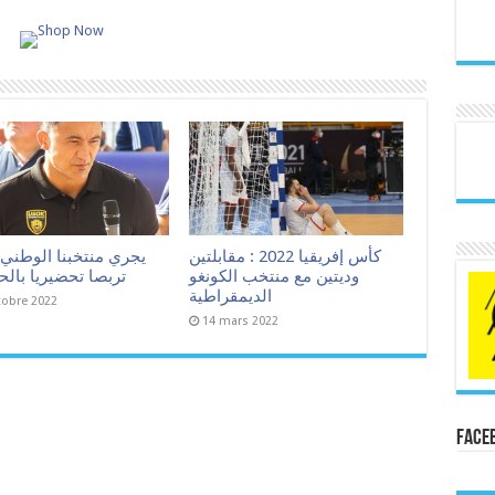
كأس إفريقيا 2022 : مقابلتين
يجري منتخبنا الوطني ل
وديتين مع منتخب الكونغو
تربصا تحضيريا بال
الديمقراطية
tobre 2022
14 mars 2022
Face