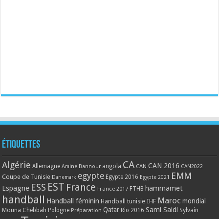
Étiquettes
CA
Algérie
CAN 2016
Allemagne
angola
CAN
Amine Bannour
CAN2022
EMM
egypte
Coupe de Tunisie
Egypte 2016
Danemark
Egypte 2021
EST
ESS
France
Espagne
hammamet
France 2017
FTHB
handball
Maroc
Handball féminin
mondial
Handball tunisie
IHF
Qatar
Sami Saidi
Mouna Chebbah
Pologne
Rio 2016
Sylvain
Préparation