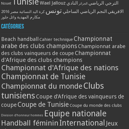
Tunisie
Wael Jallouz
الترجي الرياضي
النادي
Nouet
الجزائر
تونس
الافريقي
النجم الرياضي الساحلي
مصر 2016
كرة اليد النسائية
مكارم المهدية
وائل جلوز
Catégories
Championnat
Beach handball
Cahier technique
arabe des clubs champions
Championnat arabe
Championnat
des clubs vainqueurs de coupe
d'Afrique des clubs champions
Championnat d'Afrique des nations
Championnat de Tunisie
Clubs
Championnat du monde
tunisiens
Coupe d'Afrique des vainqueurs de
Coupe de Tunisie
coupe
Coupe du monde des clubs
Equipe nationale
Division d'honneur hommes
International
Handball féminin
Jeux