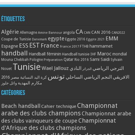
Étiquettes
CA
Algérie
CAN 2016
Allemagne
angola
CAN
Amine Bannour
CAN2022
EMM
egypte
Coupe de Tunisie
Egypte 2016
Danemark
Egypte 2021
EST
ESS
France
Espagne
hammamet
France 2017
FTHB
handball
Maroc
Handball féminin
mondial
Handball tunisie
IHF
Qatar
Sami Saidi
Mouna Chebbah
Pologne
Rio 2016
Sylvain
Préparation
Tunisie
Wael Jallouz
الترجي الرياضي
النادي
Nouet
الجزائر
تونس
الافريقي
النجم الرياضي الساحلي
مصر 2016
كرة اليد النسائية
مكارم المهدية
وائل جلوز
Catégories
Championnat
Beach handball
Cahier technique
arabe des clubs champions
Championnat arabe
Championnat
des clubs vainqueurs de coupe
d'Afrique des clubs champions