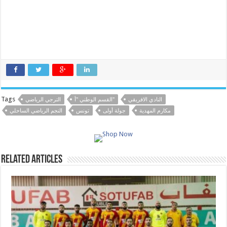
Tags
النادي الافريقي
القسم الوطني "أ"
الترجي الرياضي
مكارم المهدية
جولة أولى
تونس
النجم الرياضي الساحلي
Related Articles