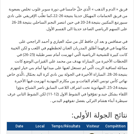
فريق « الدم و الذهب » الّذي حلَّ خامسا في دورة سوبر غلوب تخلص بصعوبة
من فريق الحمامات المهيكل حديثا بنتيجة 26-22،كما تغلّب الإفريقي على نادي
سبورتنغ المكنين بنتيجة 24-20 في حين انتصر النجم الساحلي بنتيجة 28-26
على السهم الرياضي الصاعد حديثا الى القسم الأول.
في صفاقس و بعد أن حافظ كل من سيّد العياري و أحمد الراجحي على
مكانهما في فرقهما أطلق المدربان العنان لخططهم في اللعب و لكن الخيبة
كانت كبيرة للشيحية الرياضية الّتي انهزمت أمام نسر طبلبة (25-26) في
اللحظات الأخيرة من المباراة بهدف من محمد علي الڨيزاني.الوضع كانت
مماثلة لساقية الزيت الّتي لم تستغل لعبها على ميدانها أمام بني خيار لتنهزم
بنتيجة 26-28. المباراة الأخيرة في الجولة بين نادي كرة اليد بجمّال ،الّذي خاض
نهائي كأس تونس العام الفائت،و بين مكارم المهدية انهزمت فيها الأخيرة
بنتيجة 24-25. المهادوية تحت اشراف اللاعب السابق ناصر الشباح بدؤوا
اللقاء بشكل جيد،و تفوّقوا في الشوط الاول (12-11) لكن الشوط الثاني عرف
سيطرة أبناء هشام التركي بفضل تفوقهم البدني .
نتائج الجولة الأولى:
Date
Local
Temps/Résultats
Visiteur
Compétition