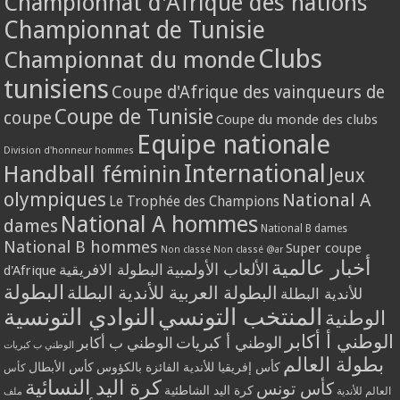
Championnat d'Afrique des nations
Championnat de Tunisie
Clubs
Championnat du monde
tunisiens
Coupe d'Afrique des vainqueurs de
Coupe de Tunisie
coupe
Coupe du monde des clubs
Equipe nationale
Division d'honneur hommes
International
Handball féminin
Jeux
olympiques
National A
Le Trophée des Champions
National A hommes
dames
National B dames
National B hommes
Super coupe
Non classé
Non classé @ar
أخبار عالمية
الألعاب الأولمبية
البطولة الافريقية
d'Afrique
البطولة
البطولة العربية للأندية البطلة
للأندية البطلة
المنتخب التونسي
النوادي التونسية
الوطنية
الوطني أ أكابر
الوطني أ كبريات
الوطني ب أكابر
الوطني ب كبريات
بطولة العالم
كأس إفريقيا للأندية الفائزة بالكؤوس
كأس الأبطال
كأس
كرة اليد النسائية
كأس تونس
كرة اليد الشاطئية
العالم للأندية
ملف