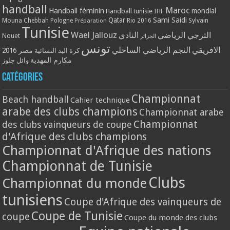
handball
Maroc
Handball féminin
mondial
Handball tunisie
IHF
Qatar
Sami Saidi
Mouna Chebbah
Pologne
Rio 2016
Sylvain
Préparation
Tunisie
Wael Jallouz
الترجي الرياضي
النادي
Nouet
الجزائر
تونس
الافريقي
النجم الرياضي الساحلي
مصر 2016
كرة اليد النسائية
مكارم المهدية
وائل جلوز
Catégories
Championnat
Beach handball
Cahier technique
arabe des clubs champions
Championnat arabe
Championnat
des clubs vainqueurs de coupe
d'Afrique des clubs champions
Championnat d'Afrique des nations
Championnat de Tunisie
Clubs
Championnat du monde
tunisiens
Coupe d'Afrique des vainqueurs de
Coupe de Tunisie
coupe
Coupe du monde des clubs