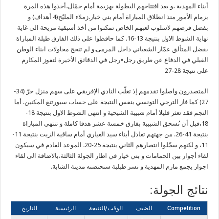
أبناء المهدية ،و بعد افتتاحهم البطولة بهزيمة أمام جمًال،أخذوا هذه المرة
بزمام الأمور منذ انطلاق المباراة أمام بني خيار.زملاء المليًح(4 أهداف) و
بفضل فرضهم لاسلوب لعبهم الخاص تمكنوا من أخذ أسبقية مريحة الى غاية
نهاية الشوط الاول بنتيجة 13-16. كما حافظوا على ذلك الفارق طيلة المباراة
بفضل المتألق عمّار الشعباني داخل المرمى.و لم تنجح محاولات ابناء الوطن
القبلي في الدفاع عن طريق رجل×رجل في الدقائق الأخيرة لتفوز المكارم
على نتيجة 28-27
المتصدرون واصلوا تقدمهم إذ تغلّب النادي الإفريقي على سهم منزل حرّ (34-
27) كما فاز الترجي التونسي بنفس النتيجة على حساب سبورتنغ المكنين. أما
النجم فقد تعثر قليلا أمام شبيبة الشيحية و انتهى الشوط الاول بنتيجة 18-
18،قبل أن تُسحق الشبيبة بفارق خمسة عشر هدفا كاملة و تنتهي المباراة
بنتيجة 41-26. من جهتهم تعادل أبناء سيد العياري أمام ساقية الزيت بنتيجة 11-
11، و لكنهم سجّلوا انتصارهم الثاني بنتيجة 25-20. الموعد القادم في سيكون
لقاء أجوار بين الحمامات و بني خيار في اطار الجولة الثالثة،بالاضافة الى لقاء
اجوار يجمع مارم المهدية و نسر طبلبة ستحتضنه مدينة الشابة.
نتائج الجولة:
Competition
الضيف
الوقت/النتيجة
الرئيسية
التاريخ