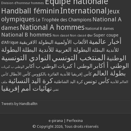
Equipe nationale
Division d'honneur hommes
International
Handball féminin
Jeux
olympiques
National A
Le Trophée des Champions
National A hommes
dames
National B dames
National B hommes
Super coupe
Non classé
Non classé @ar
أخبار عالمية
الألعاب الأولمبية
البطولة الافريقية
d'Afrique
البطولة
البطولة العربية للأندية البطلة
للأندية البطلة
المنتخب التونسي
النوادي التونسية
الوطنية
الوطني أ أكابر
الوطني أ كبريات
الوطني ب أكابر
الوطني ب كبريات
بطولة العالم
كأس إفريقيا للأندية الفائزة بالكؤوس
كأس الأبطال
كأس
كرة اليد النسائية
كأس تونس
كرة اليد الشاطئية
العالم للأندية
ملف
نهائيات أمم إفريقيا
تقني
Tweets by Handballtn
e-pirana
|
Perfexina
© Copyright 2026, Tous droits réservés