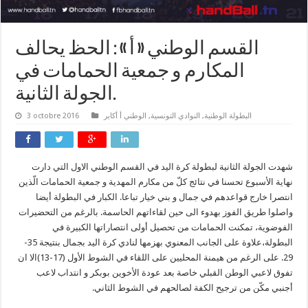
القسم الوطني « أ » : الحظ يحالف
المكارم و جمعية الحمامات في
الجولة الثانية.
البطولة الوطنية
,
النوادي التونسية
,
الوطني أ أكابر
3 octobre 2016
شهدت الجولة الثانية لبطولة كرة اليد في القسم الوطني الاول التي دارت
نهاية الأسبوع تحسنا في نتائج كلّ من مكارم المهدية و جمعية الحمامات الّذين
انتصرا خارج قواعدهم في جمال و بني خيار تباعا. الكبار في البطولة أيضا
واصلوا طريق الفوز بهدوء الى حين لقاءاتهم الحاسمة. بالرغم من التحضيرات
الفوضوية، تمكنت الحمامات من تحصيل أولى انتصاراتها الكبيرة في
البطولة،علاوة على الجانب المعنوي بهزمها لنادي كرة اليد بجمال بنتيجة 35-
29. على الرغم من هيمنة المحليين على اللقاء في الشوط الأول (17-13)الا ان
تفوق لاعبي الوطن القبلي خاصة بعد عودة الأخوين بوبكر و انتداب لاعب
أجنبي مكّن من ترجيح الكفة لصالحهم في الشوط الثاني.