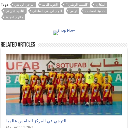
Tags
المكارم
القسم الوطني "أ"
الجولة الثانية
الترجي الرياضي
جمعية الحمامات
تونس
النجم الرياضي الساحلي
النادي الافريقي
مكارم المهدية
Related Articles
الترجي في المركز الخامس عالميا
25 octobre 2022