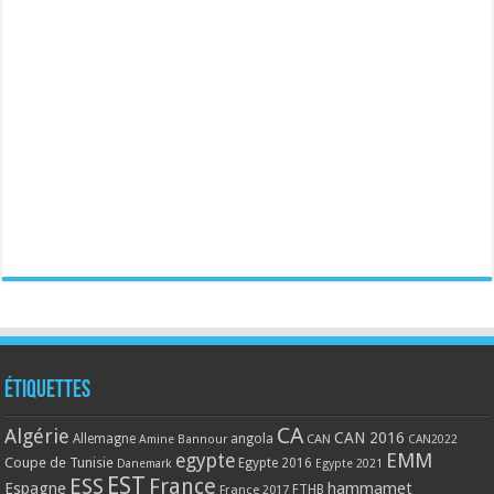
Étiquettes
CA
Algérie
CAN 2016
Allemagne
angola
CAN
Amine Bannour
CAN2022
EMM
egypte
Coupe de Tunisie
Egypte 2016
Danemark
Egypte 2021
EST
ESS
France
Espagne
hammamet
France 2017
FTHB