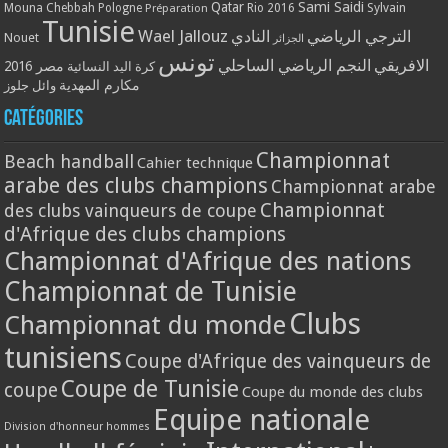
Qatar
Sami Saidi
Mouna Chebbah
Pologne
Rio 2016
Sylvain
Préparation
Tunisie
Wael Jallouz
الترجي الرياضي
النادي
Nouet
الجزائر
تونس
الافريقي
النجم الرياضي الساحلي
مصر 2016
كرة اليد النسائية
مكارم المهدية
وائل جلوز
Catégories
Championnat
Beach handball
Cahier technique
arabe des clubs champions
Championnat arabe
Championnat
des clubs vainqueurs de coupe
d'Afrique des clubs champions
Championnat d'Afrique des nations
Championnat de Tunisie
Clubs
Championnat du monde
tunisiens
Coupe d'Afrique des vainqueurs de
Coupe de Tunisie
coupe
Coupe du monde des clubs
Equipe nationale
Division d'honneur hommes