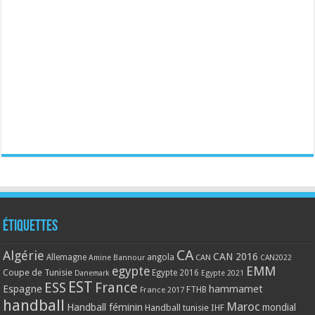
Étiquettes
CA
Algérie
CAN 2016
Allemagne
angola
CAN
Amine Bannour
CAN2022
EMM
egypte
Coupe de Tunisie
Egypte 2016
Danemark
Egypte 2021
EST
ESS
France
Espagne
hammamet
France 2017
FTHB
handball
Maroc
Handball féminin
mondial
Handball tunisie
IHF