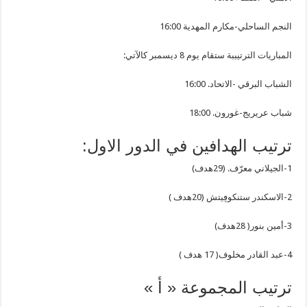
النجم الساحلي-مكارم المهدية 16:00
المباريات الترتيببة ستقام يوم 8 ديسمبر كالآتي:
الشباب البرقي -الاتحاد. 16:00
شباب عريريج-غورون. 18:00
ترتيب الهدافين في الدور الاول:
1-الجيلاني معرّف. (29هدف)
2-الاسكندر ستنكوڥيتش (20هدف )
3-أمين بنور( 28هدف)
4-عبد القادر مخلوف( 17 هدف )
ترتيب المجموعة « أ »