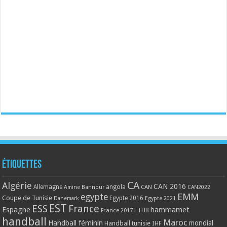
Étiquettes
CA
Algérie
CAN 2016
Allemagne
angola
CAN
Amine Bannour
CAN2022
EMM
egypte
Coupe de Tunisie
Egypte 2016
Danemark
Egypte 2021
EST
ESS
France
Espagne
hammamet
France 2017
FTHB
handball
Maroc
Handball féminin
mondial
Handball tunisie
IHF