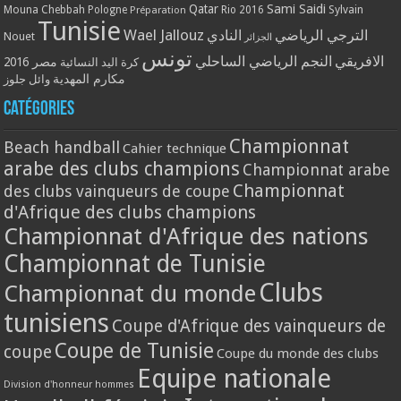
Qatar
Sami Saidi
Mouna Chebbah
Pologne
Rio 2016
Sylvain
Préparation
Tunisie
Wael Jallouz
الترجي الرياضي
النادي
Nouet
الجزائر
تونس
الافريقي
النجم الرياضي الساحلي
مصر 2016
كرة اليد النسائية
مكارم المهدية
وائل جلوز
Catégories
Championnat
Beach handball
Cahier technique
arabe des clubs champions
Championnat arabe
Championnat
des clubs vainqueurs de coupe
d'Afrique des clubs champions
Championnat d'Afrique des nations
Championnat de Tunisie
Clubs
Championnat du monde
tunisiens
Coupe d'Afrique des vainqueurs de
Coupe de Tunisie
coupe
Coupe du monde des clubs
Equipe nationale
Division d'honneur hommes