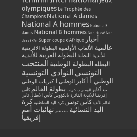
Jeux
olympiques
Le Trophée des
National A dames
Champions
National A hommes
National B
National B hommes
dames
Non classé
Non
أخبار
Super coupe d'Afrique
classé @ar
عالمية
الألعاب الأولمبية
البطولة الافريقية
البطولة العربية للأندية
للأندية البطلة
المنتخب
البطولة الوطنية
البطلة
التونسي
النوادي التونسية
الوطني أ أكابر
الوطني أ كبريات
الوطني
بطولة العالم
ب أكابر
كأس
الوطني ب كبريات
إفريقيا للأندية الفائزة بالكؤوس
كأس الأبطال
كأس
كرة
كأس تونس
كرة اليد الشاطئية
العالم للأندية
اليد النسائية
نهائيات أمم
ملف تقني
إفريقيا