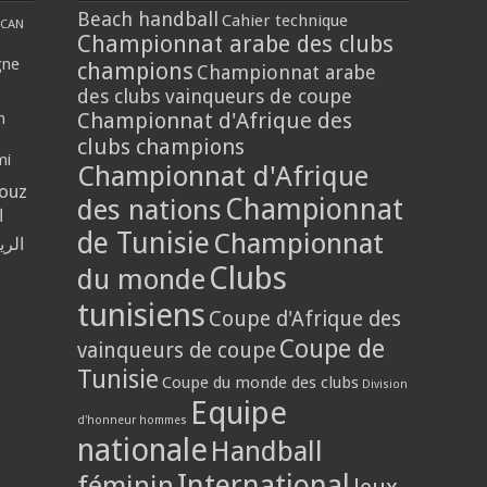
Beach handball
Cahier technique
CAN
Championnat arabe des clubs
gne
champions
Championnat arabe
des clubs vainqueurs de coupe
Championnat d'Afrique des
n
clubs champions
mi
Championnat d'Afrique
louz
Championnat
des nations
ا
de Tunisie
Championnat
الر
Clubs
du monde
tunisiens
Coupe d'Afrique des
Coupe de
vainqueurs de coupe
Tunisie
Coupe du monde des clubs
Division
Equipe
d'honneur hommes
nationale
Handball
International
féminin