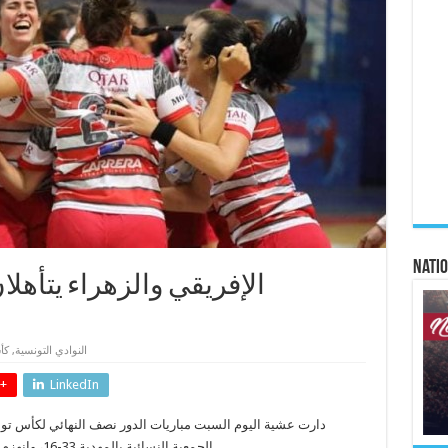
Natio
الإفريقي والزهراء يتأهل
كأ
,
النوادي التونسية
+
LinkedIn
دارت عشية اليوم السبت مباريات الدور نصف النهائي لكأس تونس
الجمعية النسائية بالمهدية 33-16، وانهزم برتقال منزل بوزلفة 19-28 ضد الزهراء لكرة اليد.