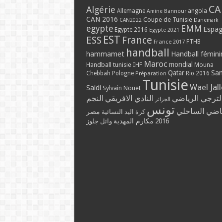
CA
Algérie
Allemagne
angola
Amine Bannour
CAN 2016
Coupe de Tunisie
CAN2022
Danemark
EMM
egypte
Espa
Egypte 2016
Egypte 2021
EST
ESS
France
France 2017
FTHB
handball
hammamet
Handball fémini
Maroc
mondial
Handball tunisie
IHF
Mouna
Qatar
Sa
Chebbah
Pologne
Rio 2016
Préparation
Tunisie
Wael Jal
Saidi
Sylvain Nouet
لترجي الرياضي
النادي الافريقي
النجم
الجزائر
تونس
ياضي الساحلي
مصر
كرة اليد النسائية
مكارم المهدية
2016
وائل جلوز