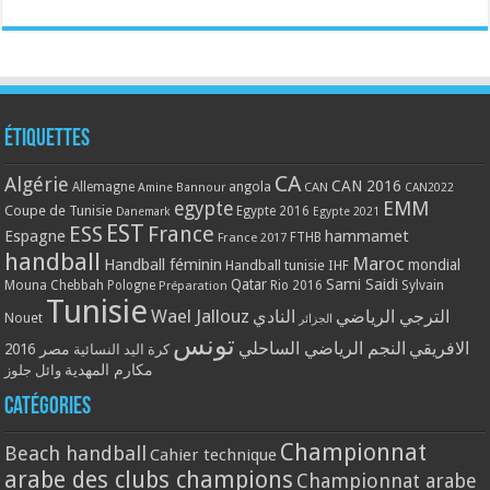
Étiquettes
CA
Algérie
CAN 2016
Allemagne
angola
CAN
Amine Bannour
CAN2022
EMM
egypte
Coupe de Tunisie
Egypte 2016
Danemark
Egypte 2021
EST
ESS
France
Espagne
hammamet
France 2017
FTHB
handball
Maroc
Handball féminin
mondial
Handball tunisie
IHF
Qatar
Sami Saidi
Mouna Chebbah
Pologne
Rio 2016
Sylvain
Préparation
Tunisie
Wael Jallouz
الترجي الرياضي
النادي
Nouet
الجزائر
تونس
الافريقي
النجم الرياضي الساحلي
مصر 2016
كرة اليد النسائية
مكارم المهدية
وائل جلوز
Catégories
Championnat
Beach handball
Cahier technique
arabe des clubs champions
Championnat arabe