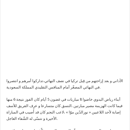
الأداني و بعد إزاحتهم من قِبل تركيا في نصف النهائي،تداركوا أمرهم و انتصروا
في النهائي المصغّر أمام المنافس التقليدي المملكة السعودية.
أبناء رياض البدوي خاضوا 8 مباريات في غضون 5 أيام كان الفوز نتيجة 6 منها
فيما كانت الهزيمة مصير مبارتين .النسق كان متسارعا و عرف الفريق للأسف
إصابة لأحد اللاعبين « نورالدّين موّا » ،لاعب النجم كان قد أُصيب في المباراة
الأخيرة و نتمنّى له الشّفاء العاجل.