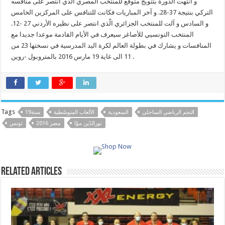
و انتهت الدورة بتتويج متوقّع للمنتخب المصري الّذي انتصر على منافسه
التركي بنتيجة 37-28. و آخر المباريات فكانت للتنافس على المركزين الخامس
و السادس و آلت للمنتخب الجزائري الّذي انتصر على نظيره الأردني 27 -12.
المنتخب التونسيي للأصاغر سيعرف في الأيام القادمة موعدا جديدا مع
المنافسات و يشارك في بطولة العالم لكرة اليد المدرسية في نسختها 23 من
11 الى غاية 19 مارس 2016 بالمتروبول -روين .
Tags
النجم الرياضي الساحلي
السعودية
الألعاب المتوسّطية
19سنة
نورالدّين موّا
مصر 2016
تونس
Related Articles