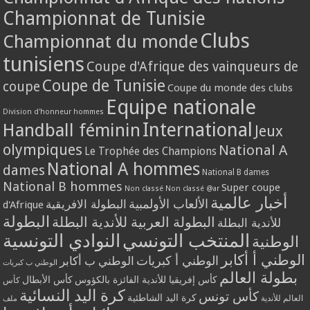
Championnat de Tunisie
Clubs
Championnat du monde
tunisiens
Coupe d'Afrique des vainqueurs de
Coupe de Tunisie
coupe
Coupe du monde des clubs
Equipe nationale
Division d'honneur hommes
International
Handball féminin
Jeux
olympiques
National A
Le Trophée des Champions
National A hommes
dames
National B dames
National B hommes
Super coupe
Non classé
Non classé @ar
أخبار عالمية
الألعاب الأولمبية
البطولة الافريقية
d'Afrique
البطولة
البطولة العربية للأندية البطلة
للأندية البطلة
المنتخب التونسي
النوادي التونسية
الوطنية
الوطني أ أكابر
الوطني أ كبريات
الوطني ب أكابر
الوطني ب كبريات
بطولة العالم
كأس إفريقيا للأندية الفائزة بالكؤوس
كأس الأبطال
كأس
كرة اليد النسائية
كأس تونس
كرة اليد الشاطئية
العالم للأندية
ملف