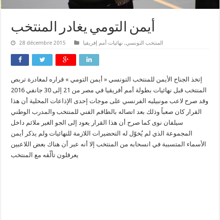
أيمن التومي يغادر المنتخب
المنتخب التونسي
,
نهائيات أمم إفريقيا
28 décembre 2015
إتخذ الجناح الأيمن للمنتخب التونسي « أيمن التومي » قراره لمغادرة تربص
المنتخب قبل نهائيات بطولة أمم أفريقيا في مصر من 21 إلى 30 جانفي 2016
وقد صرح لاعب مونبيليه الفرنسي على
موجات إحدى الإذاعات المحلية أن هذا
القرار كان صعباً وذلك بعد اتصاله بالطاقم الفني للمنتخب والمدرب الوطني
سيلفان نوى كما صرح أن هذا القرار يعود إلى الجو الغير ملائم
داخل
المجموعة الذي لم يُخوّل له التحضيرات اللازمة للنهائيات ولم يذكر أيمن
الأسماء المتسببة في انسحابه من المنتخب إلا أنه عبر أن هناك بعض اللاعبين
يعرقلون تألّقه مع المنتخب