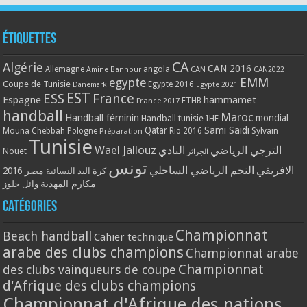
Étiquettes
CA
Algérie
CAN 2016
Allemagne
angola
CAN
Amine Bannour
CAN2022
EMM
egypte
Coupe de Tunisie
Egypte 2016
Danemark
Egypte 2021
EST
ESS
France
Espagne
hammamet
France 2017
FTHB
handball
Maroc
Handball féminin
mondial
Handball tunisie
IHF
Qatar
Sami Saidi
Mouna Chebbah
Pologne
Rio 2016
Sylvain
Préparation
Tunisie
Wael Jallouz
الترجي الرياضي
النادي
Nouet
الجزائر
تونس
الافريقي
النجم الرياضي الساحلي
مصر 2016
كرة اليد النسائية
مكارم المهدية
وائل جلوز
Catégories
Championnat
Beach handball
Cahier technique
arabe des clubs champions
Championnat arabe
Championnat
des clubs vainqueurs de coupe
d'Afrique des clubs champions
Championnat d'Afrique des nations