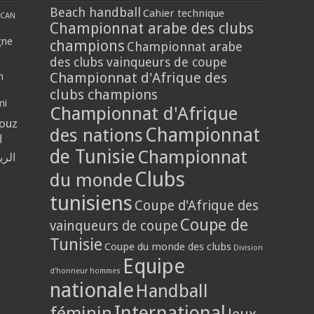
Beach handball
Cahier technique
CAN
Championnat arabe des clubs
gne
champions
Championnat arabe
des clubs vainqueurs de coupe
Championnat d'Afrique des
n
clubs champions
mi
Championnat d'Afrique
louz
Championnat
des nations
ا
de Tunisie
Championnat
الر
Clubs
du monde
tunisiens
Coupe d'Afrique des
Coupe de
vainqueurs de coupe
Tunisie
Coupe du monde des clubs
Division
Equipe
d'honneur hommes
nationale
Handball
International
féminin