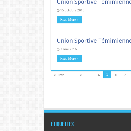
Union Sportive Témimienne 
15 octobre 2016
Read More »
Union Sportive Témimienne 
7 mai 2016
Read More »
5
« First
...
«
3
4
6
7
Étiquettes