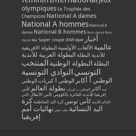
Jeux
olympiques
Le Trophée des
National A dames
Champions
National A hommes
National B
National B hommes
dames
Non classé
Non
أخبار
Super coupe d'Afrique
classé @ar
عالمية
الألعاب الأولمبية
البطولة الافريقية
البطولة العربية للأندية
للأندية البطلة
المنتخب
البطولة الوطنية
البطلة
التونسي
النوادي التونسية
الوطني أ أكابر
الوطني أ كبريات
الوطني
بطولة العالم
ب أكابر
كأس
الوطني ب كبريات
إفريقيا للأندية الفائزة بالكؤوس
كأس الأبطال
كأس
كرة
كأس تونس
كرة اليد الشاطئية
العالم للأندية
اليد النسائية
نهائيات أمم
ملف تقني
إفريقيا