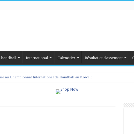
 handball
International
Calendrier
Résultat et classement
C
isie au Championnat International de Handball au Koweït