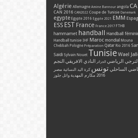
CA
Algérie
Allemagne
angola
Amine Bannour
CAN 2016
Coupe de Tunisie
CAN2022
Danemark
EMM
egypte
Espa
Egypte 2016
Egypte 2021
EST
ESS
France
France 2017
FTHB
handball
hammamet
Handball fémini
Maroc
mondial
Handball tunisie
IHF
Mouna
Qatar
Sa
Chebbah
Pologne
Rio 2016
Préparation
Tunisie
Wael Jal
Saidi
Sylvain Nouet
لترجي الرياضي
النادي الافريقي
النجم
الجزائر
تونس
ياضي الساحلي
مصر
كرة اليد النسائية
مكارم المهدية
2016
وائل جلوز