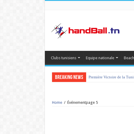
Clubs tunisiens
Equipe nationale
Beach
Breaking News
Première Victoire de la Tun
Home
/
Événement
page 5