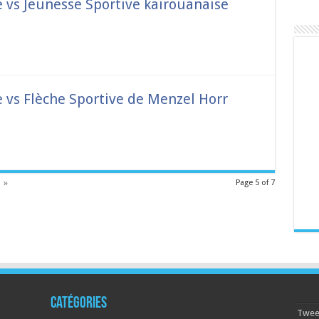
vs Jeunesse Sportive kairouanaise
vs Flèche Sportive de Menzel Horr
»
Page 5 of 7
Catégories
Tweet