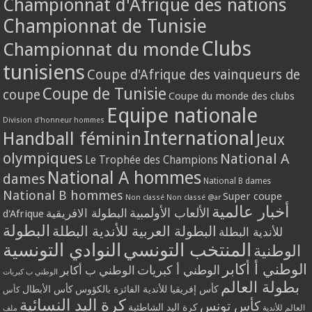
Championnat d'Afrique des nations
Championnat de Tunisie
Clubs
Championnat du monde
tunisiens
Coupe d'Afrique des vainqueurs de
Coupe de Tunisie
coupe
Coupe du monde des clubs
Equipe nationale
Division d'honneur hommes
International
Handball féminin
Jeux
olympiques
National A
Le Trophée des Champions
National A hommes
dames
National B dames
National B hommes
Super coupe
Non classé
Non classé @ar
أخبار عالمية
الألعاب الأولمبية
البطولة الافريقية
d'Afrique
البطولة
البطولة العربية للأندية البطلة
للأندية البطلة
المنتخب التونسي
النوادي التونسية
الوطنية
الوطني أ أكابر
الوطني أ كبريات
الوطني ب أكابر
الوطني ب كبريات
بطولة العالم
كأس إفريقيا للأندية الفائزة بالكؤوس
كأس الأبطال
كأس
كرة اليد النسائية
كأس تونس
كرة اليد الشاطئية
العالم للأندية
ملف