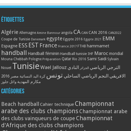
Étiquettes
CA
Algérie
CAN 2016
Allemagne
angola
CAN
Amine Bannour
CAN2022
EMM
egypte
Coupe de Tunisie
Egypte 2016
Danemark
Egypte 2021
EST
ESS
France
Espagne
hammamet
France 2017
FTHB
handball
Maroc
Handball féminin
mondial
Handball tunisie
IHF
Qatar
Sami Saidi
Mouna Chebbah
Pologne
Rio 2016
Sylvain
Préparation
Tunisie
Wael Jallouz
الترجي الرياضي
النادي
Nouet
الجزائر
تونس
الافريقي
النجم الرياضي الساحلي
مصر 2016
كرة اليد النسائية
مكارم المهدية
وائل جلوز
Catégories
Championnat
Beach handball
Cahier technique
arabe des clubs champions
Championnat arabe
Championnat
des clubs vainqueurs de coupe
d'Afrique des clubs champions