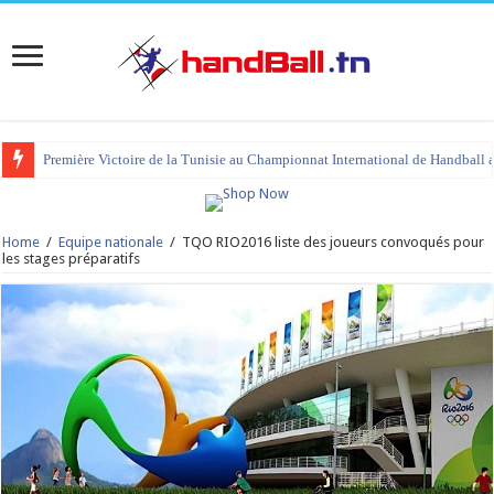
Première Victoire de la Tunisie au Championnat International de Handball 
tournoi international Hammamet 2023 : programme et liste des joueurs co
Home
/
Equipe nationale
/
TQO RIO2016 liste des joueurs convoqués pour
les stages préparatifs